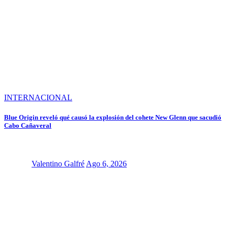
INTERNACIONAL
Blue Origin reveló qué causó la explosión del cohete New Glenn que sacudió
Cabo Cañaveral
Valentino Galfré
Ago 6, 2026