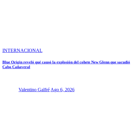
INTERNACIONAL
Blue Origin reveló qué causó la explosión del cohete New Glenn que sacudió
Cabo Cañaveral
Valentino Galfré
Ago 6, 2026