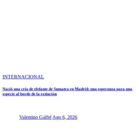
INTERNACIONAL
Nació una cría de elefante de Sumatra en Madrid: una esperanza para una
especie al borde de la extinción
Valentino Galfré
Ago 6, 2026