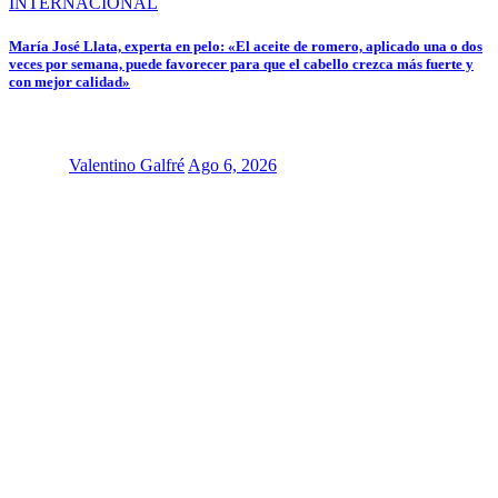
INTERNACIONAL
María José Llata, experta en pelo: «El aceite de romero, aplicado una o dos
veces por semana, puede favorecer para que el cabello crezca más fuerte y
con mejor calidad»
Valentino Galfré
Ago 6, 2026