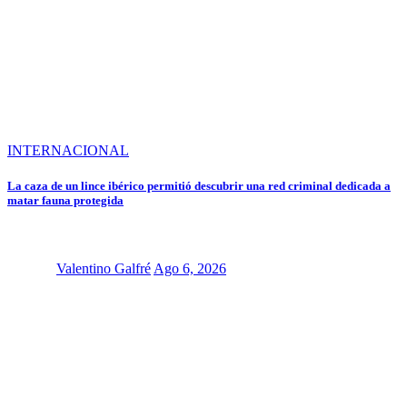
INTERNACIONAL
La caza de un lince ibérico permitió descubrir una red criminal dedicada a
matar fauna protegida
Valentino Galfré
Ago 6, 2026