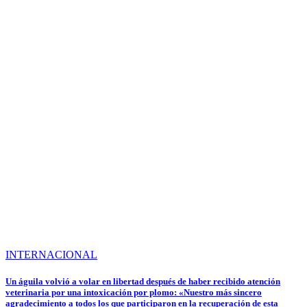
INTERNACIONAL
Un águila volvió a volar en libertad después de haber recibido atención
veterinaria por una intoxicación por plomo: «Nuestro más sincero
agradecimiento a todos los que participaron en la recuperación de esta