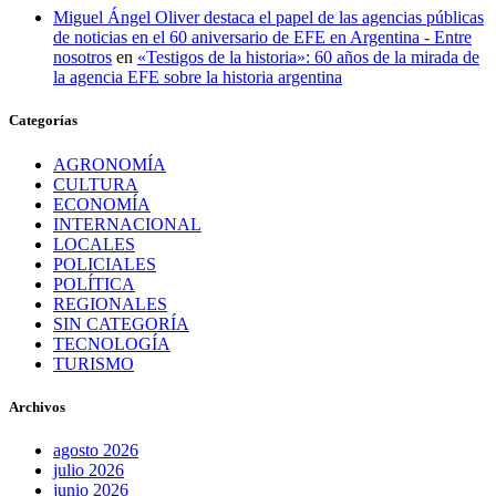
Miguel Ángel Oliver destaca el papel de las agencias públicas
de noticias en el 60 aniversario de EFE en Argentina - Entre
nosotros
en
«Testigos de la historia»: 60 años de la mirada de
la agencia EFE sobre la historia argentina
Categorías
AGRONOMÍA
CULTURA
ECONOMÍA
INTERNACIONAL
LOCALES
POLICIALES
POLÍTICA
REGIONALES
SIN CATEGORÍA
TECNOLOGÍA
TURISMO
Archivos
agosto 2026
julio 2026
junio 2026