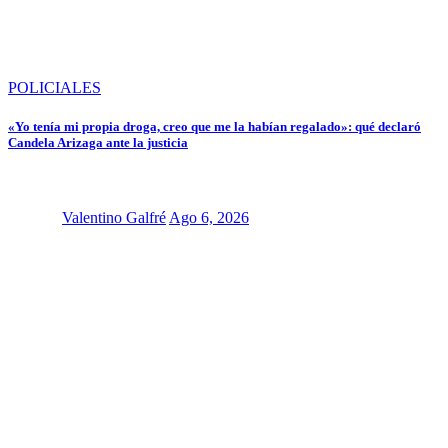
POLICIALES
«Yo tenía mi propia droga, creo que me la habían regalado»: qué declaró
Candela Arizaga ante la justicia
Valentino Galfré
Ago 6, 2026