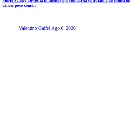
Murió Sydney Towle, la influencer que compartía su tratamiento contra un
cáncer poco común
Valentino Galfré
Ago 6, 2026