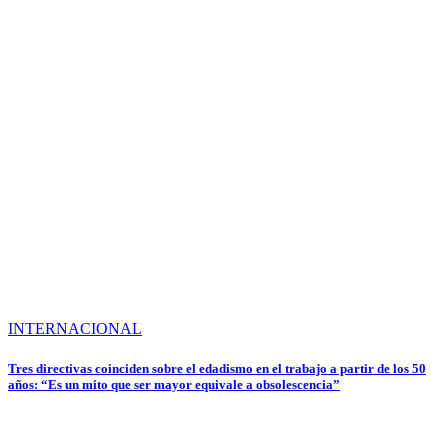
INTERNACIONAL
Tres directivas coinciden sobre el edadismo en el trabajo a partir de los 50
años: “Es un mito que ser mayor equivale a obsolescencia”