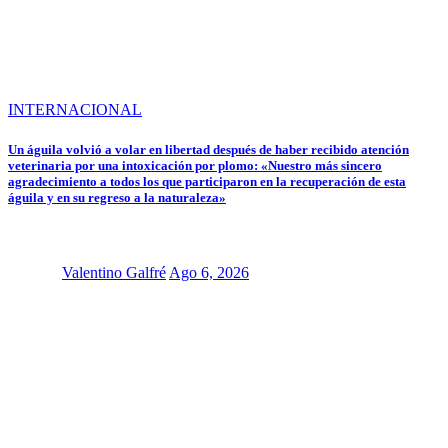
INTERNACIONAL
Un águila volvió a volar en libertad después de haber recibido atención
veterinaria por una intoxicación por plomo: «Nuestro más sincero
agradecimiento a todos los que participaron en la recuperación de esta
águila y en su regreso a la naturaleza»
Valentino Galfré
Ago 6, 2026