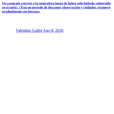
Un cernícalo regresó a la naturaleza luego de haber sido hallado vulnerable
en el suelo: «Tras un periodo de descanso, observación y cuidados, recuperó
gradualmente sus fuerzas»
Valentino Galfré
Ago 8, 2026