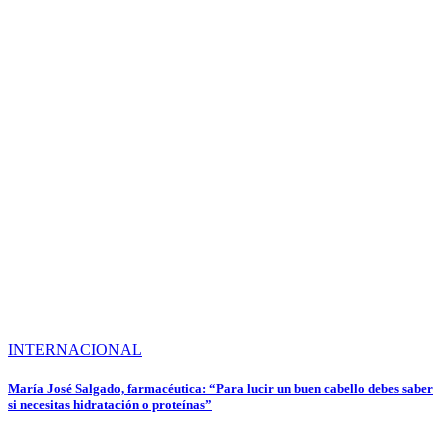
INTERNACIONAL
María José Salgado, farmacéutica: “Para lucir un buen cabello debes saber
si necesitas hidratación o proteínas”