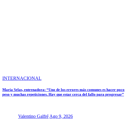
INTERNACIONAL
María Selas, entrenadora: “Uno de los errores más comunes es hacer poco
peso y muchas repeticiones. Hay que estar cerca del fallo para progresar”
Valentino Galfré
Ago 9, 2026