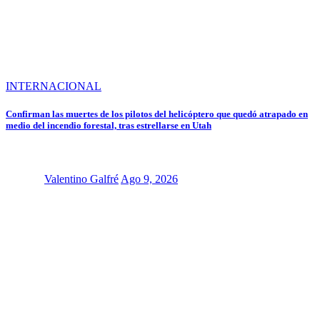
INTERNACIONAL
Confirman las muertes de los pilotos del helicóptero que quedó atrapado en
medio del incendio forestal, tras estrellarse en Utah
Valentino Galfré
Ago 9, 2026