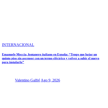
INTERNACIONAL
Emanuele Moccia, fontanero italiano en España: “Tengo que bajar un
quinto piso sin ascensor con un termo eléctrico y volver a subir el nuevo
para instalarlo”
Valentino Galfré
Ago 9, 2026