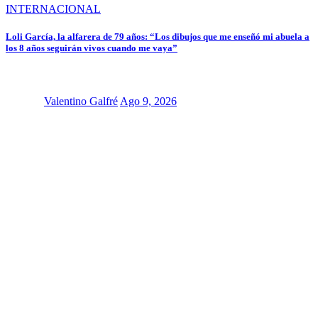
INTERNACIONAL
Loli García, la alfarera de 79 años: “Los dibujos que me enseñó mi abuela a
los 8 años seguirán vivos cuando me vaya”
Valentino Galfré
Ago 9, 2026