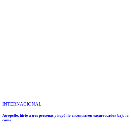
INTERNACIONAL
Atropelló, hirió a tres personas y huyó: lo encontraron «acurrucado» bajo la
cama