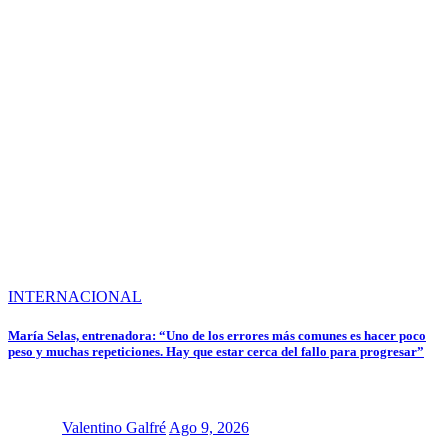
INTERNACIONAL
María Selas, entrenadora: “Uno de los errores más comunes es hacer poco
peso y muchas repeticiones. Hay que estar cerca del fallo para progresar”
Valentino Galfré
Ago 9, 2026