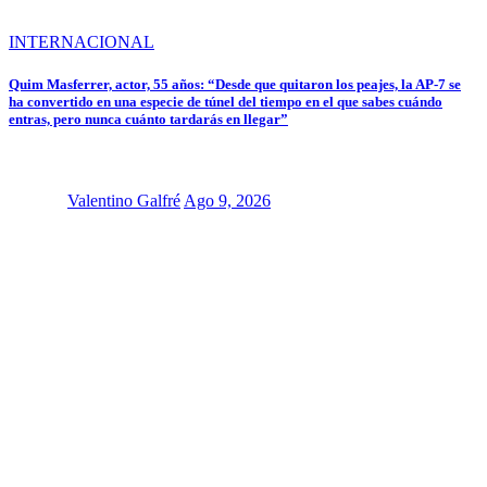
INTERNACIONAL
Quim Masferrer, actor, 55 años: “Desde que quitaron los peajes, la AP-7 se
ha convertido en una especie de túnel del tiempo en el que sabes cuándo
entras, pero nunca cuánto tardarás en llegar”
Valentino Galfré
Ago 9, 2026