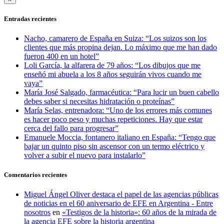
Entradas recientes
Nacho, camarero de España en Suiza: “Los suizos son los
clientes que más propina dejan. Lo máximo que me han dado
fueron 400 en un hotel”
Loli García, la alfarera de 79 años: “Los dibujos que me
enseñó mi abuela a los 8 años seguirán vivos cuando me
vaya”
María José Salgado, farmacéutica: “Para lucir un buen cabello
debes saber si necesitas hidratación o proteínas”
María Selas, entrenadora: “Uno de los errores más comunes
es hacer poco peso y muchas repeticiones. Hay que estar
cerca del fallo para progresar”
Emanuele Moccia, fontanero italiano en España: “Tengo que
bajar un quinto piso sin ascensor con un termo eléctrico y
volver a subir el nuevo para instalarlo”
Comentarios recientes
Miguel Ángel Oliver destaca el papel de las agencias públicas
de noticias en el 60 aniversario de EFE en Argentina - Entre
nosotros
en
«Testigos de la historia»: 60 años de la mirada de
la agencia EFE sobre la historia argentina