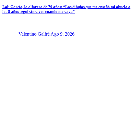
Loli García, la alfarera de 79 años: “Los dibujos que me enseñó mi abuela a
los 8 años seguirán vivos cuando me vaya”
Valentino Galfré
Ago 9, 2026