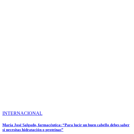
INTERNACIONAL
María José Salgado, farmacéutica: “Para lucir un buen cabello debes saber
si necesitas hidratación o proteínas”