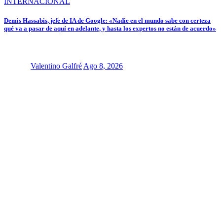
INTERNACIONAL
Demis Hassabis, jefe de IA de Google: «Nadie en el mundo sabe con certeza
qué va a pasar de aquí en adelante, y hasta los expertos no están de acuerdo»
Valentino Galfré
Ago 8, 2026