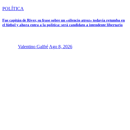
POLÍTICA
Fue capitán de River, su frase sobre un «silencio atroz» todavía retumba en
el fútbol y ahora entra a la política: será candidato a intendente libertario
Valentino Galfré
Ago 8, 2026