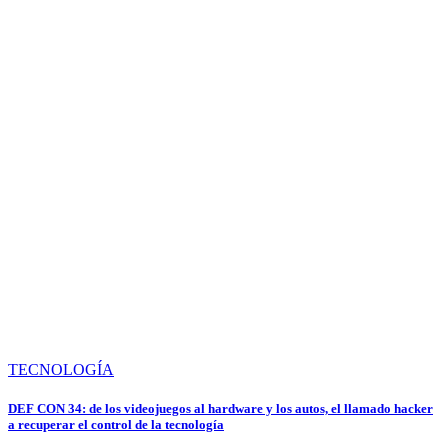
TECNOLOGÍA
DEF CON 34: de los videojuegos al hardware y los autos, el llamado hacker
a recuperar el control de la tecnología