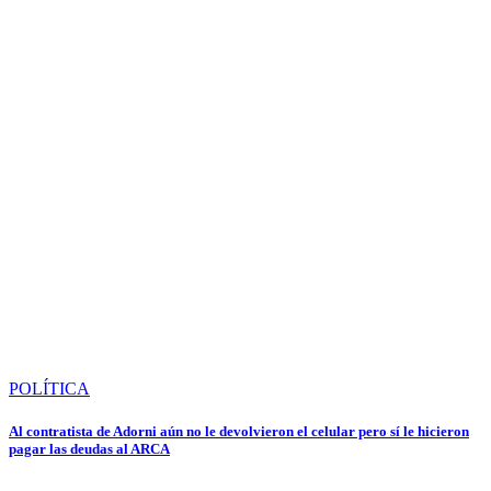
POLÍTICA
Al contratista de Adorni aún no le devolvieron el celular pero sí le hicieron
pagar las deudas al ARCA