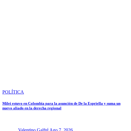
POLÍTICA
Milei estuvo en Colombia para la asunción de De la Espriella y suma un
nuevo aliado en la derecha regional
Valentino Galfré
Ago 7, 2026