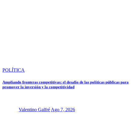
POLÍTICA
Ampliando fronteras competitivas: el desafío de las políticas públicas para
promover la inversión y la competitividad
Valentino Galfré
Ago 7, 2026