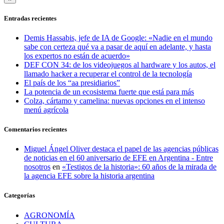
Entradas recientes
Demis Hassabis, jefe de IA de Google: «Nadie en el mundo
sabe con certeza qué va a pasar de aquí en adelante, y hasta
los expertos no están de acuerdo»
DEF CON 34: de los videojuegos al hardware y los autos, el
llamado hacker a recuperar el control de la tecnología
El país de los “aa presidiarios”
La potencia de un ecosistema fuerte que está para más
Colza, cártamo y camelina: nuevas opciones en el intenso
menú agrícola
Comentarios recientes
Miguel Ángel Oliver destaca el papel de las agencias públicas
de noticias en el 60 aniversario de EFE en Argentina - Entre
nosotros
en
«Testigos de la historia»: 60 años de la mirada de
la agencia EFE sobre la historia argentina
Categorías
AGRONOMÍA