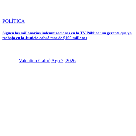
POLÍTICA
Siguen las millonarias indemnizaciones en la TV Pública: un gerente que ya
trabaja en la Justicia cobró más de $100 millones
Valentino Galfré
Ago 7, 2026