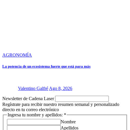
AGRONOMÍA
La potencia de un ecosistema fuerte que está para más
Valentino Galfré
Ago 8, 2026
electrónico:
Newsletter de Cadena Laser
y
Regístrate para recibir nuestro resumen semanal y personalizado
tu
directo en tu correo electrónico
Ingresa tu nombre y apellidos:
*
Nombre
Apellidos