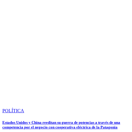
POLÍTICA
Estados Unidos y China reeditan su guerra de potencias a través de una
competencia por el negocio con cooperativa eléctrica de la Patagonia