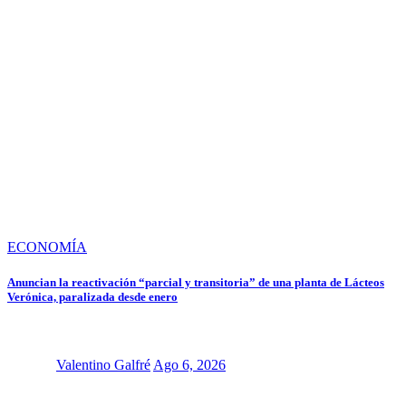
ECONOMÍA
Anuncian la reactivación “parcial y transitoria” de una planta de Lácteos
Verónica, paralizada desde enero
Valentino Galfré
Ago 6, 2026