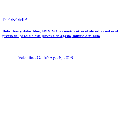
ECONOMÍA
Dólar hoy y dólar blue, EN VIVO: a cuánto cotiza el oficial y cuál es el
precio del paralelo este jueves 6 de agosto, minuto a minuto
Valentino Galfré
Ago 6, 2026