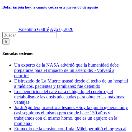
Dólar tarjeta hoy: a cuánto cotiza este jueves 06 de agosto
Valentino Galfré
Ago 6, 2026
Ir
Entradas recientes
Un experto de la NASA advirtió que la humanidad debe
prepararse para el impacto de un asteroide: «Volverá a
ocurrir»
Disfrazado de La Muerte asustó desde el techo de un hospital
a médicos, pacientes y familiares: fue detenido
Los beneficios del café para el hígado, el cerebro y el
metabolismo: las dosis adecuadas para obtener las máximas
ventajas
Jordi Aguilera, maestro artesano: «Soy la quinta generación y
casi seguimos el mismo proceso de hace 150 años y
trabajamos con el mismo horno, que es un agujero en la
montaña»
En medio de la tensión con Lula, Milei permitió el ingreso al