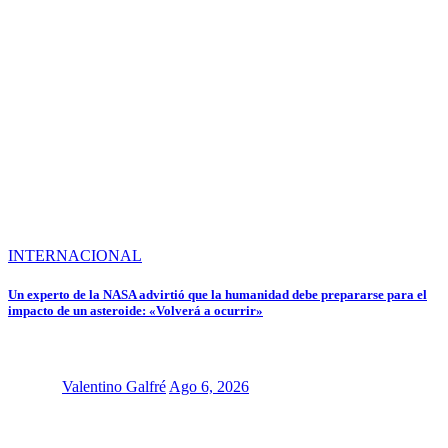
INTERNACIONAL
Un experto de la NASA advirtió que la humanidad debe prepararse para el
impacto de un asteroide: «Volverá a ocurrir»
Valentino Galfré
Ago 6, 2026