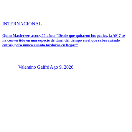
INTERNACIONAL
Quim Masferrer, actor, 55 años: “Desde que quitaron los peajes, la AP-7 se
ha convertido en una especie de túnel del tiempo en el que sabes cuándo
entras, pero nunca cuánto tardarás en llegar”
Valentino Galfré
Ago 9, 2026