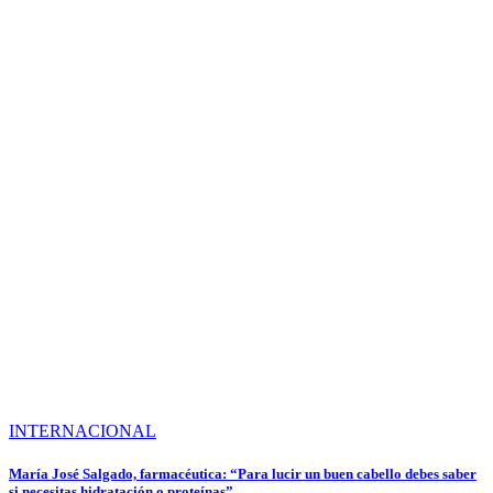
INTERNACIONAL
María José Salgado, farmacéutica: “Para lucir un buen cabello debes saber
si necesitas hidratación o proteínas”