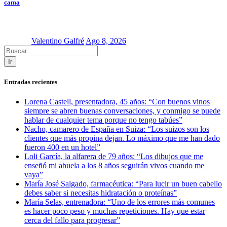
cama
Valentino Galfré
Ago 8, 2026
Ir
Entradas recientes
Lorena Castell, presentadora, 45 años: “Con buenos vinos
siempre se abren buenas conversaciones, y conmigo se puede
hablar de cualquier tema porque no tengo tabúes”
Nacho, camarero de España en Suiza: “Los suizos son los
clientes que más propina dejan. Lo máximo que me han dado
fueron 400 en un hotel”
Loli García, la alfarera de 79 años: “Los dibujos que me
enseñó mi abuela a los 8 años seguirán vivos cuando me
vaya”
María José Salgado, farmacéutica: “Para lucir un buen cabello
debes saber si necesitas hidratación o proteínas”
María Selas, entrenadora: “Uno de los errores más comunes
es hacer poco peso y muchas repeticiones. Hay que estar
cerca del fallo para progresar”