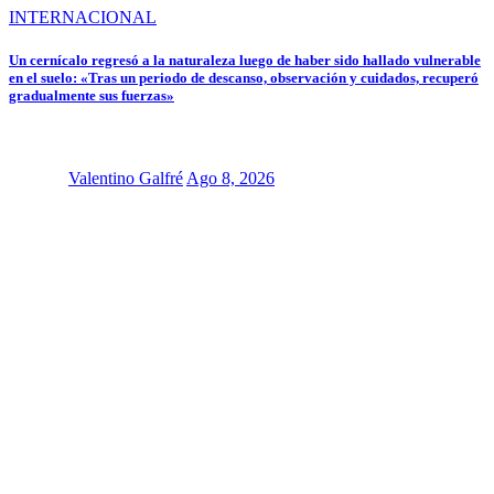
INTERNACIONAL
Un cernícalo regresó a la naturaleza luego de haber sido hallado vulnerable
en el suelo: «Tras un periodo de descanso, observación y cuidados, recuperó
gradualmente sus fuerzas»
Valentino Galfré
Ago 8, 2026