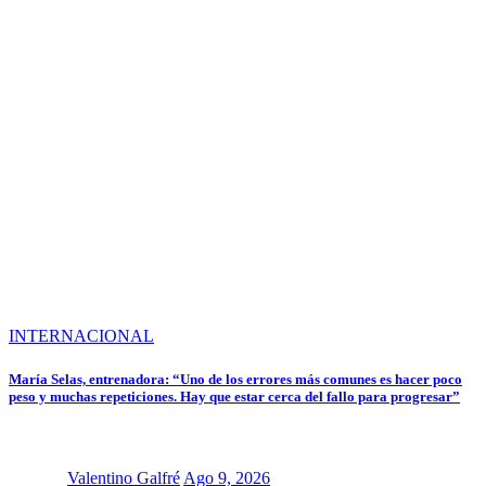
INTERNACIONAL
María Selas, entrenadora: “Uno de los errores más comunes es hacer poco
peso y muchas repeticiones. Hay que estar cerca del fallo para progresar”
Valentino Galfré
Ago 9, 2026