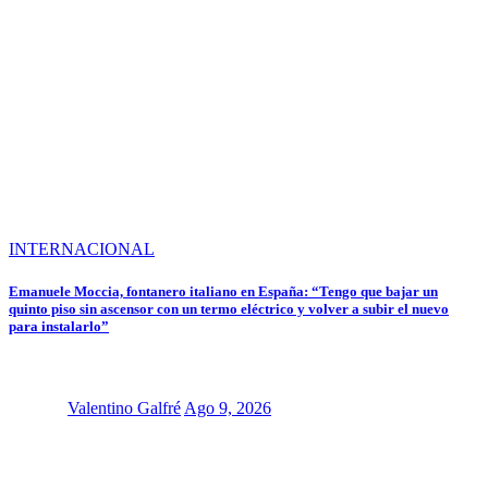
INTERNACIONAL
Emanuele Moccia, fontanero italiano en España: “Tengo que bajar un
quinto piso sin ascensor con un termo eléctrico y volver a subir el nuevo
para instalarlo”
Valentino Galfré
Ago 9, 2026