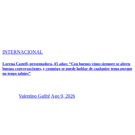
INTERNACIONAL
Lorena Castell, presentadora, 45 años: “Con buenos vinos siempre se abren
buenas conversaciones, y conmigo se puede hablar de cualquier tema porque
no tengo tabúes”
Valentino Galfré
Ago 9, 2026