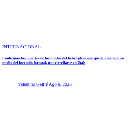
INTERNACIONAL
Confirman las muertes de los pilotos del helicóptero que quedó atrapado en
medio del incendio forestal, tras estrellarse en Utah
Valentino Galfré
Ago 9, 2026