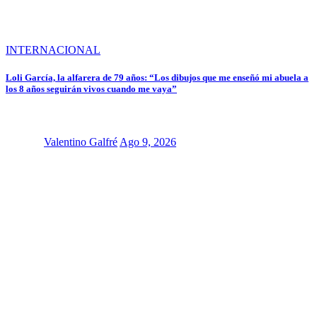
INTERNACIONAL
Loli García, la alfarera de 79 años: “Los dibujos que me enseñó mi abuela a
los 8 años seguirán vivos cuando me vaya”
Valentino Galfré
Ago 9, 2026