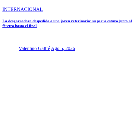
INTERNACIONAL
La desgarradora despedida a una joven veterinaria: su perra estuvo junto al
féretro hasta el final
Valentino Galfré
Ago 5, 2026