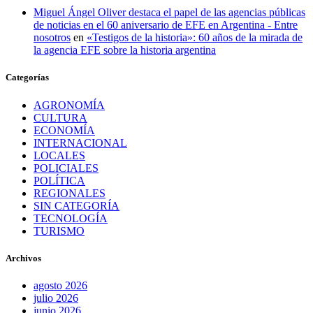
Miguel Ángel Oliver destaca el papel de las agencias públicas
de noticias en el 60 aniversario de EFE en Argentina - Entre
nosotros
en
«Testigos de la historia»: 60 años de la mirada de
la agencia EFE sobre la historia argentina
Categorías
AGRONOMÍA
CULTURA
ECONOMÍA
INTERNACIONAL
LOCALES
POLICIALES
POLÍTICA
REGIONALES
SIN CATEGORÍA
TECNOLOGÍA
TURISMO
Archivos
agosto 2026
julio 2026
junio 2026