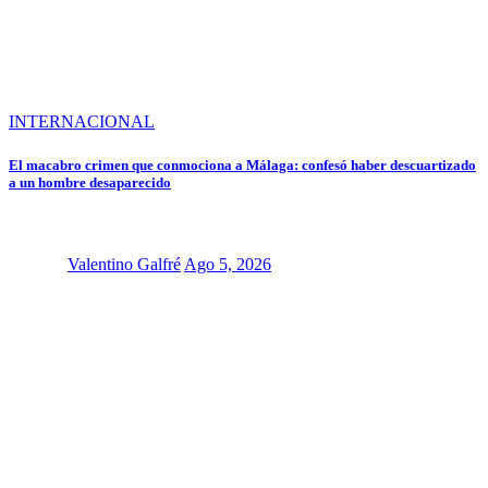
INTERNACIONAL
El macabro crimen que conmociona a Málaga: confesó haber descuartizado
a un hombre desaparecido
Valentino Galfré
Ago 5, 2026