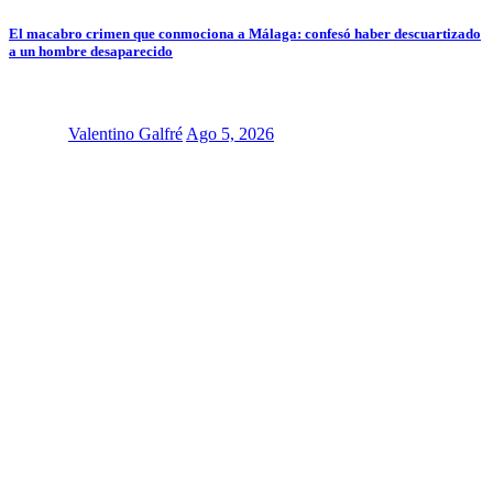
El macabro crimen que conmociona a Málaga: confesó haber descuartizado
a un hombre desaparecido
Valentino Galfré
Ago 5, 2026