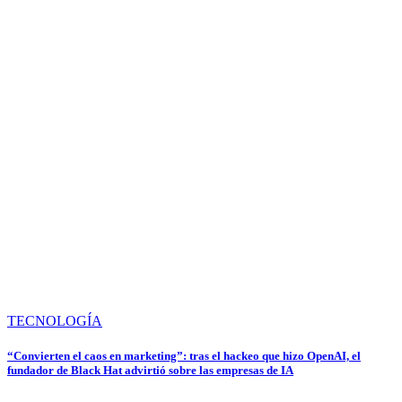
TECNOLOGÍA
“Convierten el caos en marketing”: tras el hackeo que hizo OpenAI, el
fundador de Black Hat advirtió sobre las empresas de IA