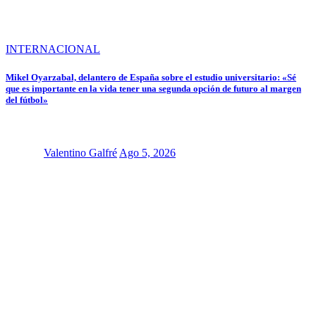
INTERNACIONAL
Mikel Oyarzabal, delantero de España sobre el estudio universitario: «Sé
que es importante en la vida tener una segunda opción de futuro al margen
del fútbol»
Valentino Galfré
Ago 5, 2026