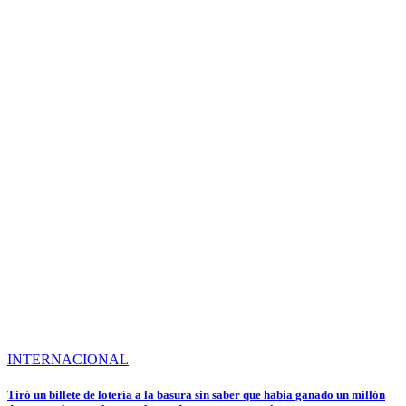
INTERNACIONAL
Tiró un billete de lotería a la basura sin saber que había ganado un millón