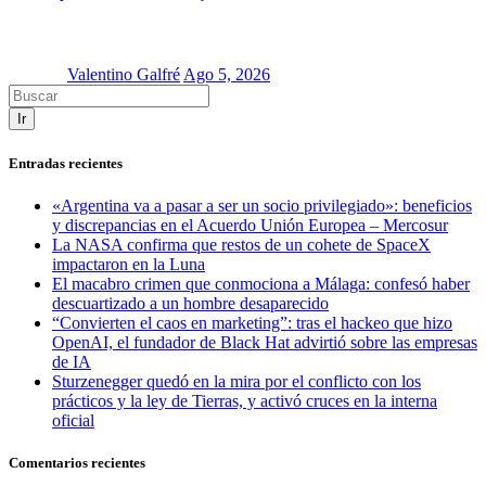
Valentino Galfré
Ago 5, 2026
Ir
Entradas recientes
«Argentina va a pasar a ser un socio privilegiado»: beneficios
y discrepancias en el Acuerdo Unión Europea – Mercosur
La NASA confirma que restos de un cohete de SpaceX
impactaron en la Luna
El macabro crimen que conmociona a Málaga: confesó haber
descuartizado a un hombre desaparecido
“Convierten el caos en marketing”: tras el hackeo que hizo
OpenAI, el fundador de Black Hat advirtió sobre las empresas
de IA
Sturzenegger quedó en la mira por el conflicto con los
prácticos y la ley de Tierras, y activó cruces en la interna
oficial
Comentarios recientes