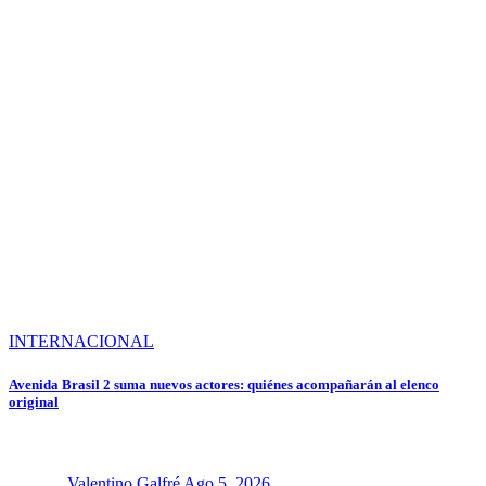
INTERNACIONAL
Avenida Brasil 2 suma nuevos actores: quiénes acompañarán al elenco
original
Valentino Galfré
Ago 5, 2026