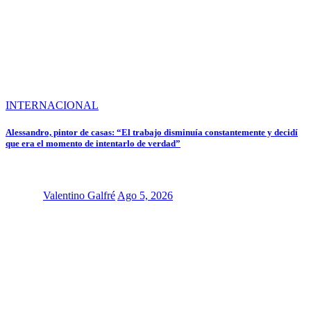
INTERNACIONAL
Alessandro, pintor de casas: “El trabajo disminuía constantemente y decidí
que era el momento de intentarlo de verdad”
Valentino Galfré
Ago 5, 2026