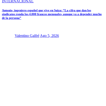
INTERNACIONAL
Antonio, ingeniero español que vive en Suiza: “La cifra que dan los
sindicatos ronda los 4.000 francos mensuales, aunque va a depender mucho
de la persona”
Valentino Galfré
Ago 5, 2026