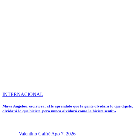
INTERNACIONAL
Maya Angelou, escritora: «He aprendido que la gente olvidará lo que dijiste,
olvidará lo que hiciste, pero nunca olvidará cómo la hiciste sentir»
Valentino Galfré
Ago 7, 2026