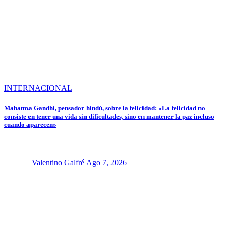
INTERNACIONAL
Mahatma Gandhi, pensador hindú, sobre la felicidad: «La felicidad no
consiste en tener una vida sin dificultades, sino en mantener la paz incluso
cuando aparecen»
Valentino Galfré
Ago 7, 2026