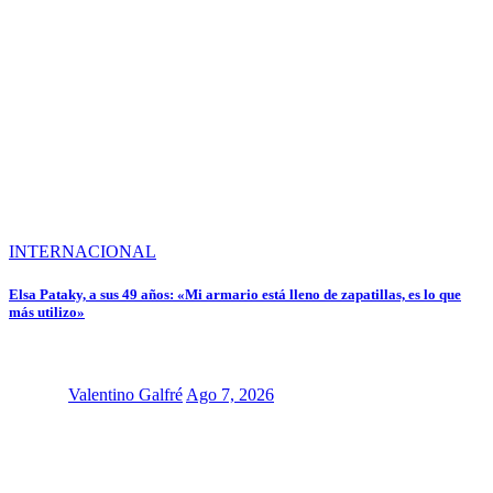
INTERNACIONAL
Elsa Pataky, a sus 49 años: «Mi armario está lleno de zapatillas, es lo que
más utilizo»
Valentino Galfré
Ago 7, 2026