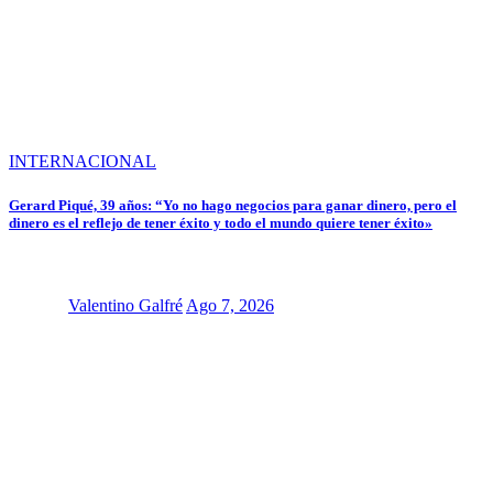
INTERNACIONAL
Gerard Piqué, 39 años: “Yo no hago negocios para ganar dinero, pero el
dinero es el reflejo de tener éxito y todo el mundo quiere tener éxito»
Valentino Galfré
Ago 7, 2026