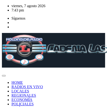
Saltar
viernes, 7 agosto 2026
al
7:43 pm
contenido
Síguenos
HOME
RADIOS EN VIVO
LOCALES
REGIONALES
ECONOMÍA
POLICIALES