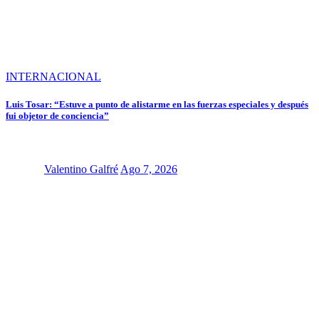
INTERNACIONAL
Luis Tosar: “Estuve a punto de alistarme en las fuerzas especiales y después
fui objetor de conciencia”
Valentino Galfré
Ago 7, 2026