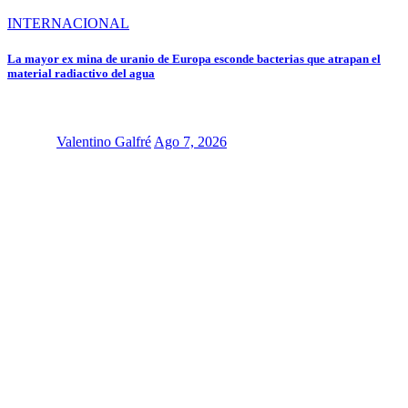
INTERNACIONAL
La mayor ex mina de uranio de Europa esconde bacterias que atrapan el
material radiactivo del agua
Valentino Galfré
Ago 7, 2026