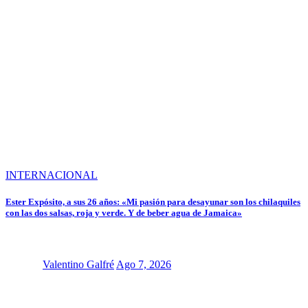
INTERNACIONAL
Ester Expósito, a sus 26 años: «Mi pasión para desayunar son los chilaquiles
con las dos salsas, roja y verde. Y de beber agua de Jamaica»
Valentino Galfré
Ago 7, 2026