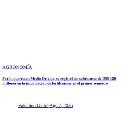
AGRONOMÍA
Por la guerra en Medio Oriente, se registró un sobrecosto de US$ 180
millones en la importación de fertilizantes en el primer semestre
Valentino Galfré
Ago 7, 2026