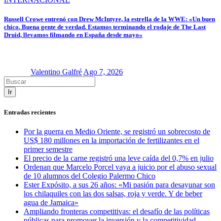
Russell Crowe entrenó con Drew McIntyre, la estrella de la WWE: «Un buen
chico. Buena gente de verdad. Estamos terminando el rodaje de The Last
Druid, llevamos filmando en España desde mayo»
Valentino Galfré
Ago 7, 2026
Ir
Entradas recientes
Por la guerra en Medio Oriente, se registró un sobrecosto de
US$ 180 millones en la importación de fertilizantes en el
primer semestre
El precio de la carne registró una leve caída del 0,7% en julio
Ordenan que Marcelo Porcel vaya a juicio por el abuso sexual
de 10 alumnos del Colegio Palermo Chico
Ester Expósito, a sus 26 años: «Mi pasión para desayunar son
los chilaquiles con las dos salsas, roja y verde. Y de beber
agua de Jamaica»
Ampliando fronteras competitivas: el desafío de las políticas
públicas para promover la inversión y la competitividad