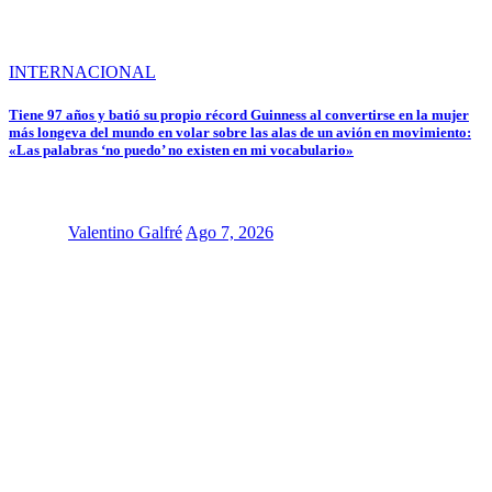
INTERNACIONAL
Tiene 97 años y batió su propio récord Guinness al convertirse en la mujer
más longeva del mundo en volar sobre las alas de un avión en movimiento:
«Las palabras ‘no puedo’ no existen en mi vocabulario»
Valentino Galfré
Ago 7, 2026