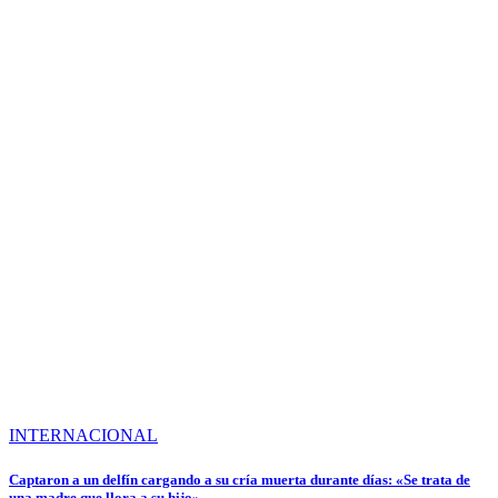
INTERNACIONAL
Captaron a un delfín cargando a su cría muerta durante días: «Se trata de
una madre que llora a su hijo»