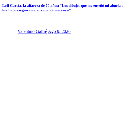
Loli García, la alfarera de 79 años: “Los dibujos que me enseñó mi abuela a
los 8 años seguirán vivos cuando me vaya”
Valentino Galfré
Ago 9, 2026