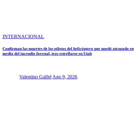
INTERNACIONAL
Confirman las muertes de los pilotos del helicóptero que quedó atrapado en
medio del incendio forestal, tras estrellarse en Utah
Valentino Galfré
Ago 9, 2026