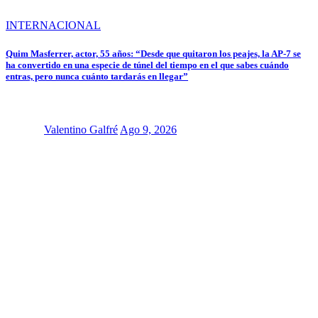
INTERNACIONAL
Quim Masferrer, actor, 55 años: “Desde que quitaron los peajes, la AP-7 se
ha convertido en una especie de túnel del tiempo en el que sabes cuándo
entras, pero nunca cuánto tardarás en llegar”
Valentino Galfré
Ago 9, 2026