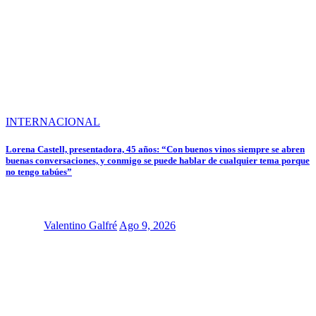
INTERNACIONAL
Lorena Castell, presentadora, 45 años: “Con buenos vinos siempre se abren
buenas conversaciones, y conmigo se puede hablar de cualquier tema porque
no tengo tabúes”
Valentino Galfré
Ago 9, 2026