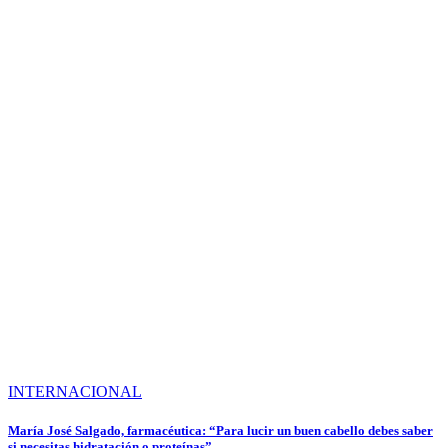
INTERNACIONAL
María José Salgado, farmacéutica: “Para lucir un buen cabello debes saber
si necesitas hidratación o proteínas”