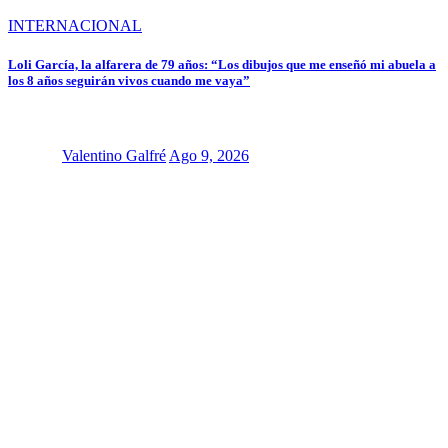
INTERNACIONAL
Loli García, la alfarera de 79 años: “Los dibujos que me enseñó mi abuela a
los 8 años seguirán vivos cuando me vaya”
Valentino Galfré
Ago 9, 2026