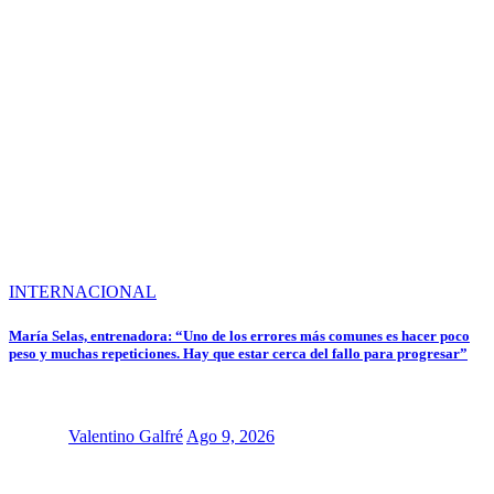
INTERNACIONAL
María Selas, entrenadora: “Uno de los errores más comunes es hacer poco
peso y muchas repeticiones. Hay que estar cerca del fallo para progresar”
Valentino Galfré
Ago 9, 2026