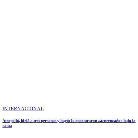
INTERNACIONAL
Atropelló, hirió a tres personas y huyó: lo encontraron «acurrucado» bajo la
cama