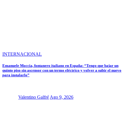
INTERNACIONAL
Emanuele Moccia, fontanero italiano en España: “Tengo que bajar un
quinto piso sin ascensor con un termo eléctrico y volver a subir el nuevo
para instalarlo”
Valentino Galfré
Ago 9, 2026