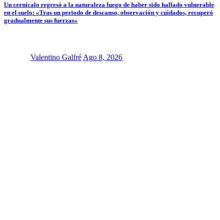
Un cernícalo regresó a la naturaleza luego de haber sido hallado vulnerable
en el suelo: «Tras un periodo de descanso, observación y cuidados, recuperó
gradualmente sus fuerzas»
Valentino Galfré
Ago 8, 2026