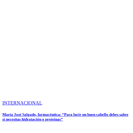
INTERNACIONAL
María José Salgado, farmacéutica: “Para lucir un buen cabello debes saber
si necesitas hidratación o proteínas”