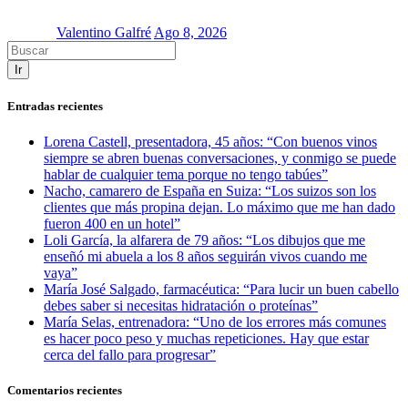
Valentino Galfré
Ago 8, 2026
Ir
Entradas recientes
Lorena Castell, presentadora, 45 años: “Con buenos vinos
siempre se abren buenas conversaciones, y conmigo se puede
hablar de cualquier tema porque no tengo tabúes”
Nacho, camarero de España en Suiza: “Los suizos son los
clientes que más propina dejan. Lo máximo que me han dado
fueron 400 en un hotel”
Loli García, la alfarera de 79 años: “Los dibujos que me
enseñó mi abuela a los 8 años seguirán vivos cuando me
vaya”
María José Salgado, farmacéutica: “Para lucir un buen cabello
debes saber si necesitas hidratación o proteínas”
María Selas, entrenadora: “Uno de los errores más comunes
es hacer poco peso y muchas repeticiones. Hay que estar
cerca del fallo para progresar”
Comentarios recientes