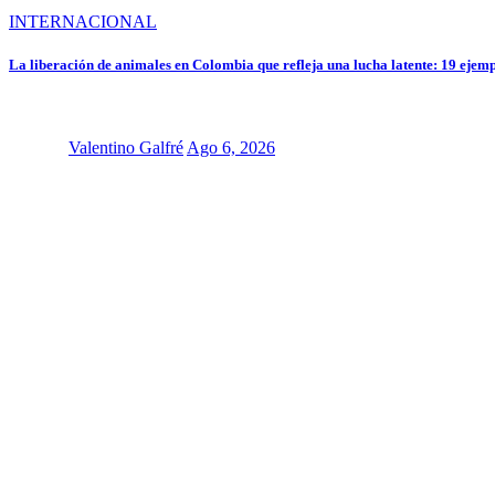
INTERNACIONAL
La liberación de animales en Colombia que refleja una lucha latente: 19 ejempl
Valentino Galfré
Ago 6, 2026