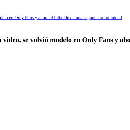
odelo en Only Fans y ahora el futbol le da una segunda oportunidad
 video, se volvió modelo en Only Fans y aho