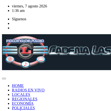
Saltar
viernes, 7 agosto 2026
al
1:36 am
contenido
Síguenos
HOME
RADIOS EN VIVO
LOCALES
REGIONALES
ECONOMÍA
POLICIALES