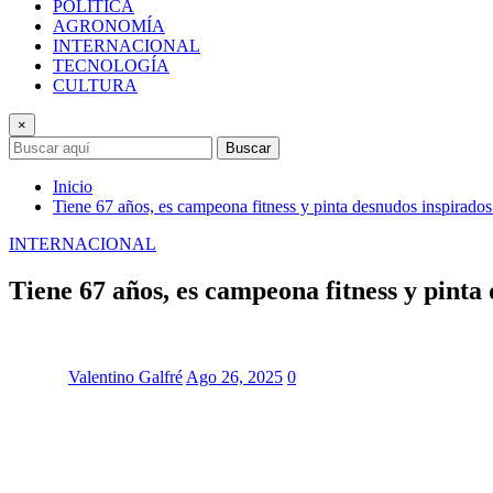
POLÍTICA
AGRONOMÍA
INTERNACIONAL
TECNOLOGÍA
CULTURA
×
Buscar
Inicio
Tiene 67 años, es campeona fitness y pinta desnudos inspirados
INTERNACIONAL
Tiene 67 años, es campeona fitness y pinta
Valentino Galfré
Ago 26, 2025
0