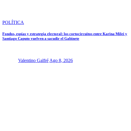
POLÍTICA
Fondos, espías y estrategia electoral: los cortocircuitos entre Karina Milei y
Santiago Caputo vuelven a sacudir el Gabinete
Valentino Galfré
Ago 8, 2026