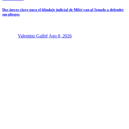
Dos jueces clave para el blindaje judicial de Milei van al Senado a defender
sus pliegos
Valentino Galfré
Ago 8, 2026