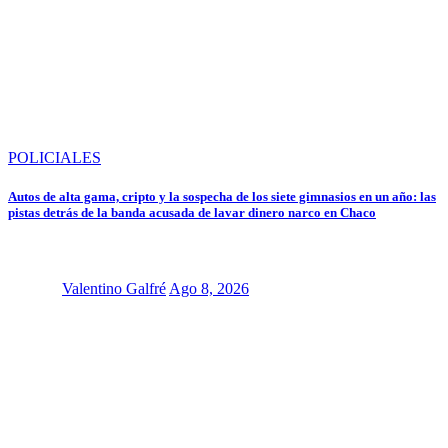
POLICIALES
Autos de alta gama, cripto y la sospecha de los siete gimnasios en un año: las
pistas detrás de la banda acusada de lavar dinero narco en Chaco
Valentino Galfré
Ago 8, 2026