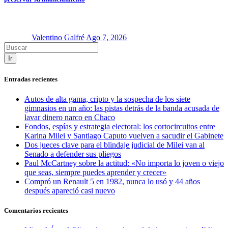
Valentino Galfré
Ago 7, 2026
Ir
Entradas recientes
Autos de alta gama, cripto y la sospecha de los siete
gimnasios en un año: las pistas detrás de la banda acusada de
lavar dinero narco en Chaco
Fondos, espías y estrategia electoral: los cortocircuitos entre
Karina Milei y Santiago Caputo vuelven a sacudir el Gabinete
Dos jueces clave para el blindaje judicial de Milei van al
Senado a defender sus pliegos
Paul McCartney sobre la actitud: «No importa lo joven o viejo
que seas, siempre puedes aprender y crecer»
Compró un Renault 5 en 1982, nunca lo usó y 44 años
después apareció casi nuevo
Comentarios recientes