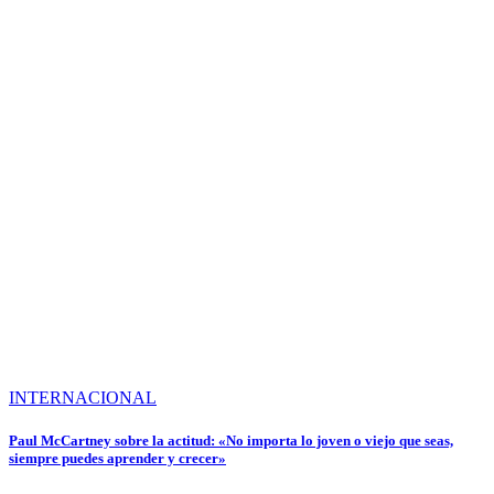
INTERNACIONAL
Paul McCartney sobre la actitud: «No importa lo joven o viejo que seas,
siempre puedes aprender y crecer»