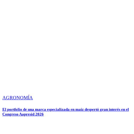
AGRONOMÍA
El portfolio de una marca especializada en maíz despertó gran interés en el
Congreso Aapresid 2026