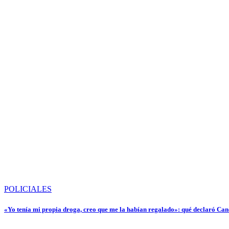
POLICIALES
«Yo tenía mi propia droga, creo que me la habían regalado»: qué declaró Cand