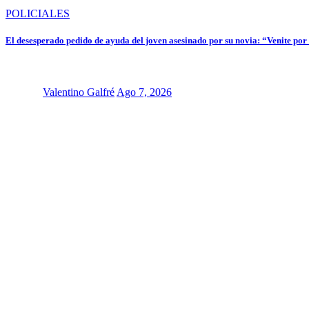
POLICIALES
El desesperado pedido de ayuda del joven asesinado por su novia: “Venite por
Valentino Galfré
Ago 7, 2026