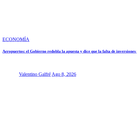
ECONOMÍA
Aeropuertos: el Gobierno redobla la apuesta y dice que la falta de inversiones
Valentino Galfré
Ago 8, 2026