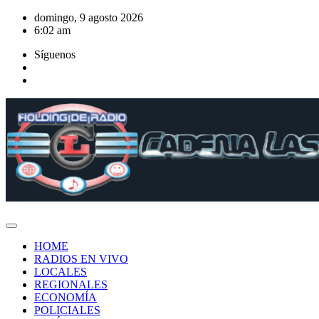
Saltar
domingo, 9 agosto 2026
al
6:02 am
contenido
Síguenos
HOME
RADIOS EN VIVO
LOCALES
REGIONALES
ECONOMÍA
POLICIALES