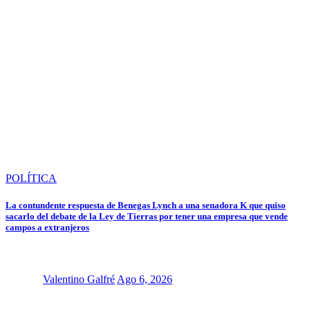
POLÍTICA
La contundente respuesta de Benegas Lynch a una senadora K que quiso
sacarlo del debate de la Ley de Tierras por tener una empresa que vende
campos a extranjeros
Valentino Galfré
Ago 6, 2026