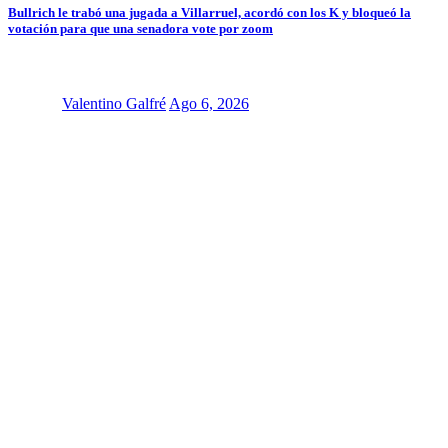
Bullrich le trabó una jugada a Villarruel, acordó con los K y bloqueó la
votación para que una senadora vote por zoom
Valentino Galfré
Ago 6, 2026