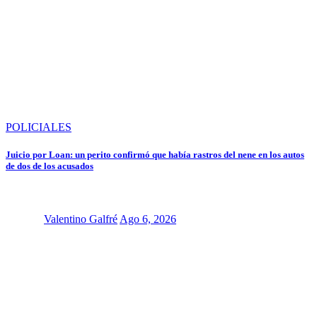
POLICIALES
Juicio por Loan: un perito confirmó que había rastros del nene en los autos
de dos de los acusados
Valentino Galfré
Ago 6, 2026