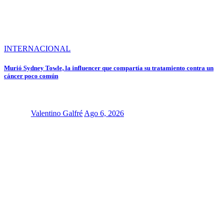
INTERNACIONAL
Murió Sydney Towle, la influencer que compartía su tratamiento contra un
cáncer poco común
Valentino Galfré
Ago 6, 2026