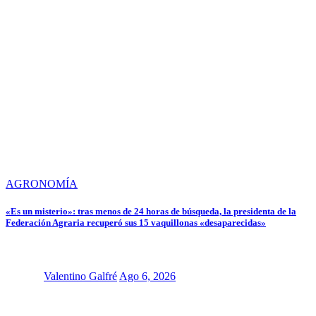
AGRONOMÍA
«Es un misterio»: tras menos de 24 horas de búsqueda, la presidenta de la
Federación Agraria recuperó sus 15 vaquillonas «desaparecidas»
Valentino Galfré
Ago 6, 2026