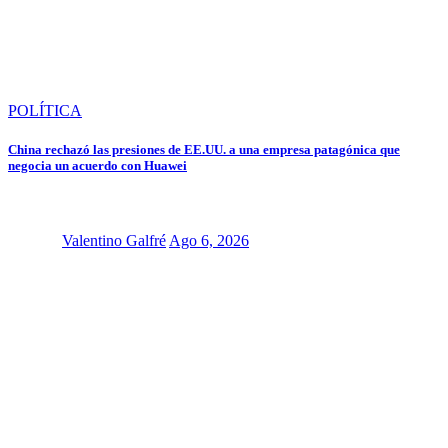
POLÍTICA
China rechazó las presiones de EE.UU. a una empresa patagónica que
negocia un acuerdo con Huawei
Valentino Galfré
Ago 6, 2026