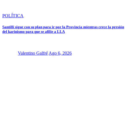
POLÍTICA
Santilli sigue con su plan para ir por la Provincia mientras crece la presión
del karinismo para que se afilie a LLA
Valentino Galfré
Ago 6, 2026