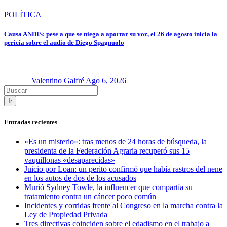
POLÍTICA
Causa ANDIS: pese a que se niega a aportar su voz, el 26 de agosto inicia la
pericia sobre el audio de Diego Spagnuolo
Valentino Galfré
Ago 6, 2026
Ir
Entradas recientes
«Es un misterio»: tras menos de 24 horas de búsqueda, la
presidenta de la Federación Agraria recuperó sus 15
vaquillonas «desaparecidas»
Juicio por Loan: un perito confirmó que había rastros del nene
en los autos de dos de los acusados
Murió Sydney Towle, la influencer que compartía su
tratamiento contra un cáncer poco común
Incidentes y corridas frente al Congreso en la marcha contra la
Ley de Propiedad Privada
Tres directivas coinciden sobre el edadismo en el trabajo a