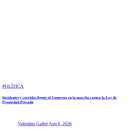
POLÍTICA
Incidentes y corridas frente al Congreso en la marcha contra la Ley de
Propiedad Privada
Valentino Galfré
Ago 6, 2026