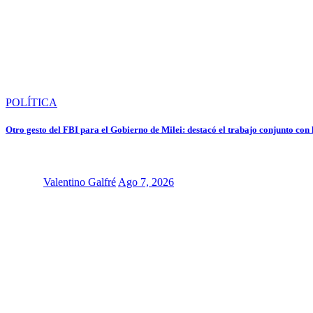
POLÍTICA
Otro gesto del FBI para el Gobierno de Milei: destacó el trabajo conjunto con
Valentino Galfré
Ago 7, 2026