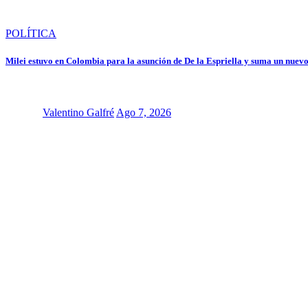
POLÍTICA
Milei estuvo en Colombia para la asunción de De la Espriella y suma un nuevo
Valentino Galfré
Ago 7, 2026