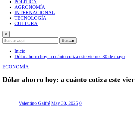
POLÍTICA
AGRONOMÍA
INTERNACIONAL
TECNOLOGÍA
CULTURA
×
Buscar
Inicio
Dólar ahorro hoy: a cuánto cotiza este viernes 30 de mayo
ECONOMÍA
Dólar ahorro hoy: a cuánto cotiza este vie
Valentino Galfré
May 30, 2025
0