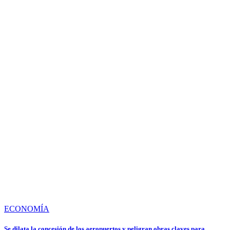
ECONOMÍA
Se dilata la concesión de los aeropuertos y peligran obras claves para