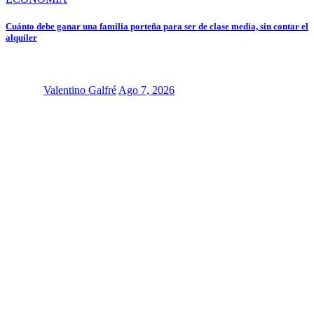
Cuánto debe ganar una familia porteña para ser de clase media, sin contar el
alquiler
Valentino Galfré
Ago 7, 2026