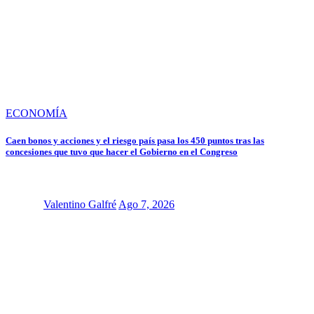
ECONOMÍA
Caen bonos y acciones y el riesgo país pasa los 450 puntos tras las
concesiones que tuvo que hacer el Gobierno en el Congreso
Valentino Galfré
Ago 7, 2026