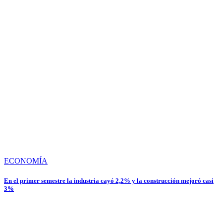
ECONOMÍA
En el primer semestre la industria cayó 2,2% y la construcción mejoró casi
3%