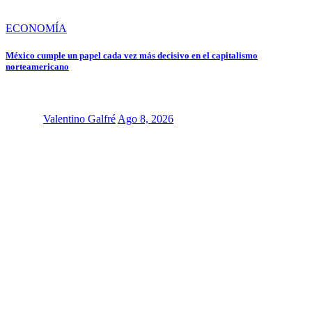
ECONOMÍA
México cumple un papel cada vez más decisivo en el capitalismo
norteamericano
Valentino Galfré
Ago 8, 2026