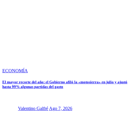
ECONOMÍA
El mayor recorte del año: el Gobierno afiló la «motosierra» en julio y ajustó
hasta 99% algunas partidas del gasto
Valentino Galfré
Ago 7, 2026