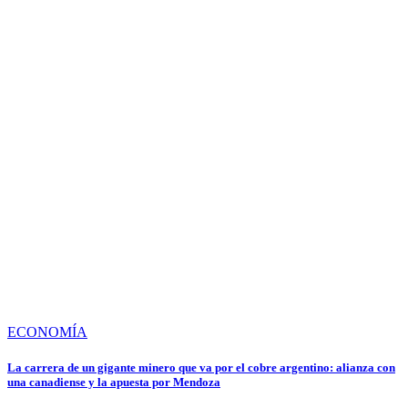
ECONOMÍA
La carrera de un gigante minero que va por el cobre argentino: alianza con
una canadiense y la apuesta por Mendoza