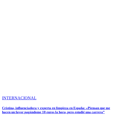
INTERNACIONAL
Cristina, influenciadora y experta en limpieza en España: «Piensan que me
hacen un favor pagándome 10 euros la hora, pero estudié una carrera”