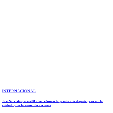
INTERNACIONAL
José Sacristán, a sus 88 años: «Nunca he practicado deporte pero me he
cuidado y no he cometido excesos»