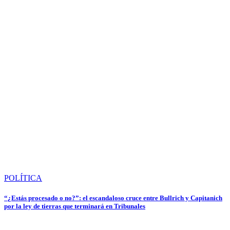
POLÍTICA
“¿Estás procesado o no?”: el escandaloso cruce entre Bullrich y Capitanich
por la ley de tierras que terminará en Tribunales