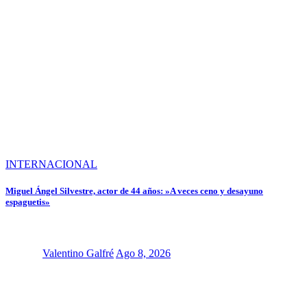
INTERNACIONAL
Miguel Ángel Silvestre, actor de 44 años: »A veces ceno y desayuno
espaguetis»
Valentino Galfré
Ago 8, 2026