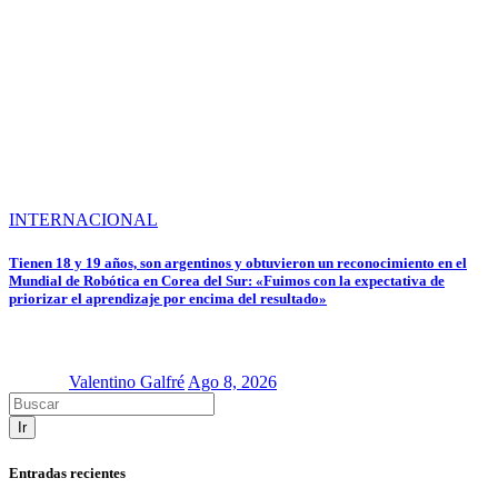
INTERNACIONAL
Tienen 18 y 19 años, son argentinos y obtuvieron un reconocimiento en el
Mundial de Robótica en Corea del Sur: «Fuimos con la expectativa de
priorizar el aprendizaje por encima del resultado»
Valentino Galfré
Ago 8, 2026
Ir
Entradas recientes