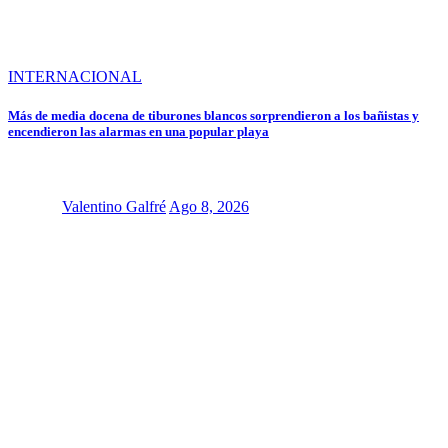
INTERNACIONAL
Más de media docena de tiburones blancos sorprendieron a los bañistas y
encendieron las alarmas en una popular playa
Valentino Galfré
Ago 8, 2026