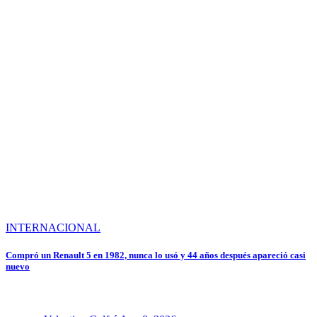
INTERNACIONAL
Compró un Renault 5 en 1982, nunca lo usó y 44 años después apareció casi
nuevo