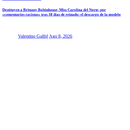
Destituyen a Brittany Boltinhouse, Miss Carolina del Norte, por
«comentarios racistas» tras 38 días de reinado: el descargo de la modelo
Valentino Galfré
Ago 8, 2026