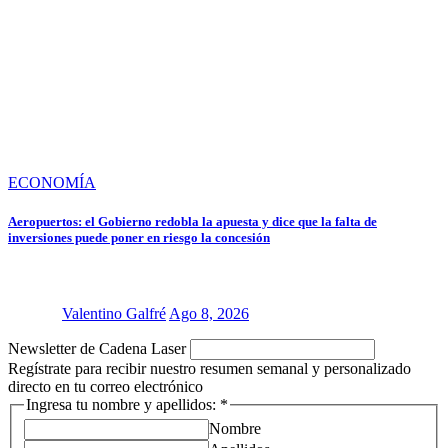
ECONOMÍA
Aeropuertos: el Gobierno redobla la apuesta y dice que la falta de
inversiones puede poner en riesgo la concesión
Valentino Galfré
Ago 8, 2026
Newsletter de Cadena Laser
Regístrate para recibir nuestro resumen semanal y personalizado
directo en tu correo electrónico
y
Ingresa tu nombre y apellidos:
*
nombre
Nombre
electrónico: