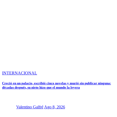
INTERNACIONAL
Creció en un palacio, escribió cinco novelas y murió sin publicar ninguna:
décadas después, su nieto hizo que el mundo la leyera
Valentino Galfré
Ago 8, 2026