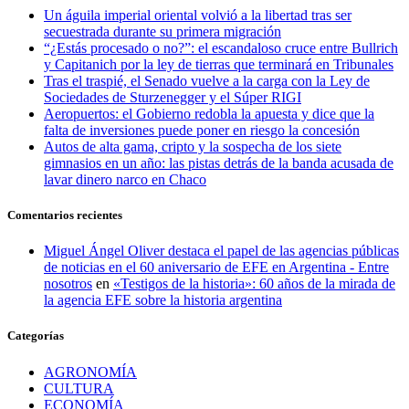
Un águila imperial oriental volvió a la libertad tras ser
secuestrada durante su primera migración
“¿Estás procesado o no?”: el escandaloso cruce entre Bullrich
y Capitanich por la ley de tierras que terminará en Tribunales
Tras el traspié, el Senado vuelve a la carga con la Ley de
Sociedades de Sturzenegger y el Súper RIGI
Aeropuertos: el Gobierno redobla la apuesta y dice que la
falta de inversiones puede poner en riesgo la concesión
Autos de alta gama, cripto y la sospecha de los siete
gimnasios en un año: las pistas detrás de la banda acusada de
lavar dinero narco en Chaco
Comentarios recientes
Miguel Ángel Oliver destaca el papel de las agencias públicas
de noticias en el 60 aniversario de EFE en Argentina - Entre
nosotros
en
«Testigos de la historia»: 60 años de la mirada de
la agencia EFE sobre la historia argentina
Categorías
AGRONOMÍA
CULTURA
ECONOMÍA