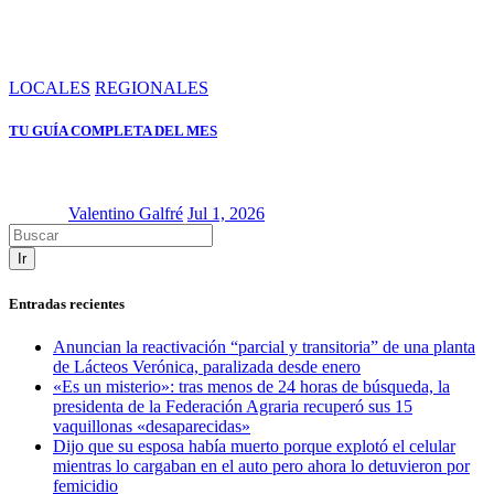
LOCALES
REGIONALES
TU GUÍA COMPLETA DEL MES
Valentino Galfré
Jul 1, 2026
Ir
Entradas recientes
Anuncian la reactivación “parcial y transitoria” de una planta
de Lácteos Verónica, paralizada desde enero
«Es un misterio»: tras menos de 24 horas de búsqueda, la
presidenta de la Federación Agraria recuperó sus 15
vaquillonas «desaparecidas»
Dijo que su esposa había muerto porque explotó el celular
mientras lo cargaban en el auto pero ahora lo detuvieron por
femicidio