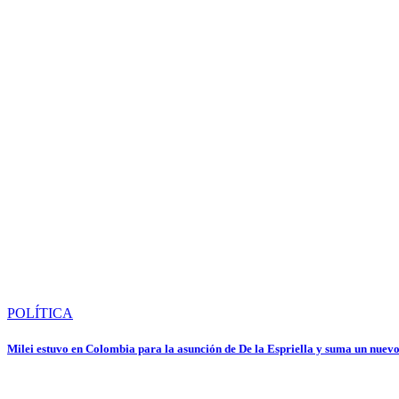
POLÍTICA
Milei estuvo en Colombia para la asunción de De la Espriella y suma un nuevo