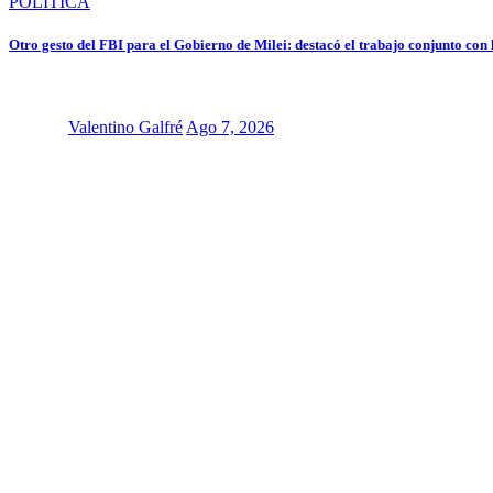
POLÍTICA
Otro gesto del FBI para el Gobierno de Milei: destacó el trabajo conjunto con
Valentino Galfré
Ago 7, 2026