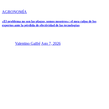
AGRONOMÍA
«El problema no son las plagas, somos nosotros»: el mea culpa de los
expertos ante la pérdida de efectividad de las tecnologías
Valentino Galfré
Ago 7, 2026