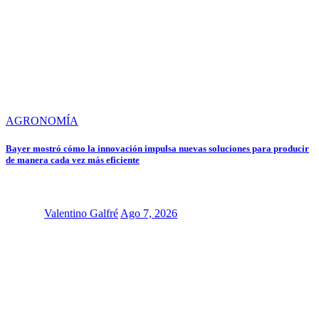
AGRONOMÍA
Bayer mostró cómo la innovación impulsa nuevas soluciones para producir
de manera cada vez más eficiente
Valentino Galfré
Ago 7, 2026