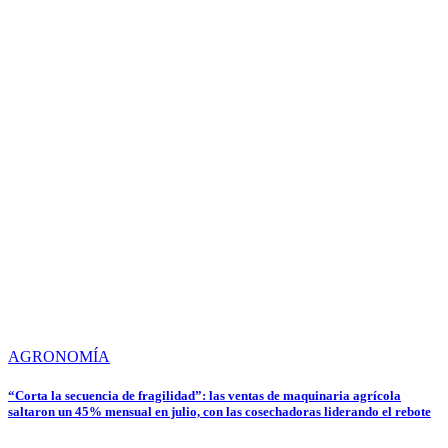
AGRONOMÍA
“Corta la secuencia de fragilidad”: las ventas de maquinaria agrícola
saltaron un 45% mensual en julio, con las cosechadoras liderando el rebote