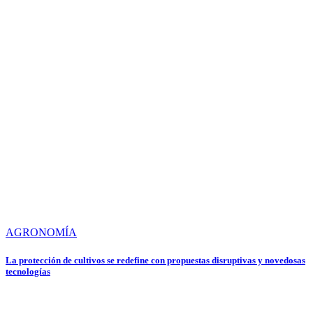
AGRONOMÍA
La protección de cultivos se redefine con propuestas disruptivas y novedosas
tecnologías