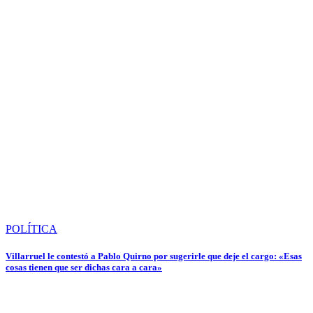
POLÍTICA
Villarruel le contestó a Pablo Quirno por sugerirle que deje el cargo: «Esas
cosas tienen que ser dichas cara a cara»