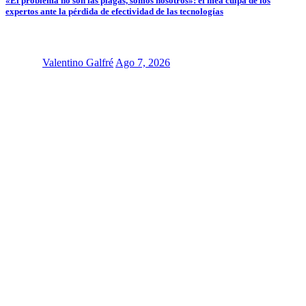
«El problema no son las plagas, somos nosotros»: el mea culpa de los
expertos ante la pérdida de efectividad de las tecnologías
Valentino Galfré
Ago 7, 2026