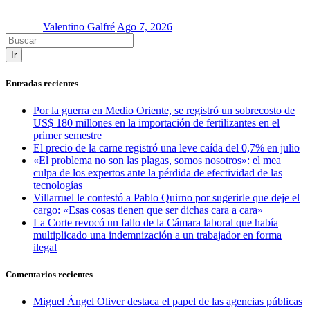
Valentino Galfré
Ago 7, 2026
Ir
Entradas recientes
Por la guerra en Medio Oriente, se registró un sobrecosto de
US$ 180 millones en la importación de fertilizantes en el
primer semestre
El precio de la carne registró una leve caída del 0,7% en julio
«El problema no son las plagas, somos nosotros»: el mea
culpa de los expertos ante la pérdida de efectividad de las
tecnologías
Villarruel le contestó a Pablo Quirno por sugerirle que deje el
cargo: «Esas cosas tienen que ser dichas cara a cara»
La Corte revocó un fallo de la Cámara laboral que había
multiplicado una indemnización a un trabajador en forma
ilegal
Comentarios recientes
Miguel Ángel Oliver destaca el papel de las agencias públicas