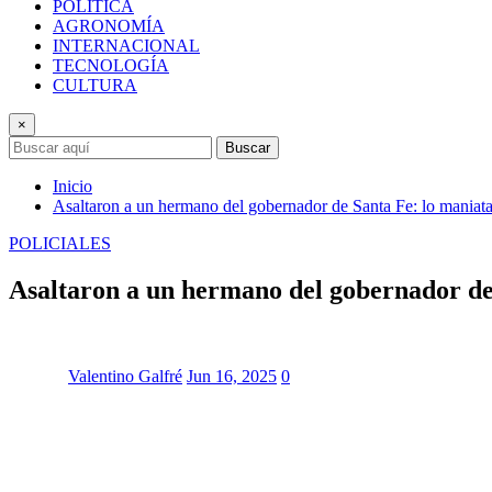
POLÍTICA
AGRONOMÍA
INTERNACIONAL
TECNOLOGÍA
CULTURA
×
Buscar
Inicio
Asaltaron a un hermano del gobernador de Santa Fe: lo maniataro
POLICIALES
Asaltaron a un hermano del gobernador de S
Valentino Galfré
Jun 16, 2025
0