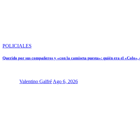
POLICIALES
Querido por sus compañeros y «con la camiseta puesta»: quién era el «Colo», 
Valentino Galfré
Ago 6, 2026