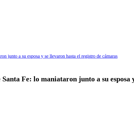
n junto a su esposa y se llevaron hasta el registro de cámaras
anta Fe: lo maniataron junto a su esposa y 