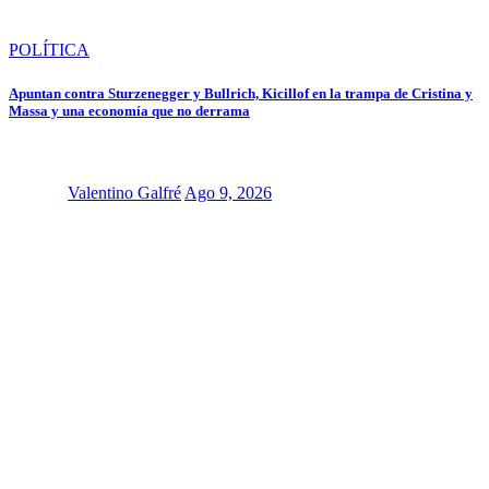
POLÍTICA
Apuntan contra Sturzenegger y Bullrich, Kicillof en la trampa de Cristina y
Massa y una economía que no derrama
Valentino Galfré
Ago 9, 2026