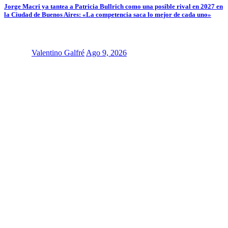
Jorge Macri ya tantea a Patricia Bullrich como una posible rival en 2027 en
la Ciudad de Buenos Aires: «La competencia saca lo mejor de cada uno»
Valentino Galfré
Ago 9, 2026