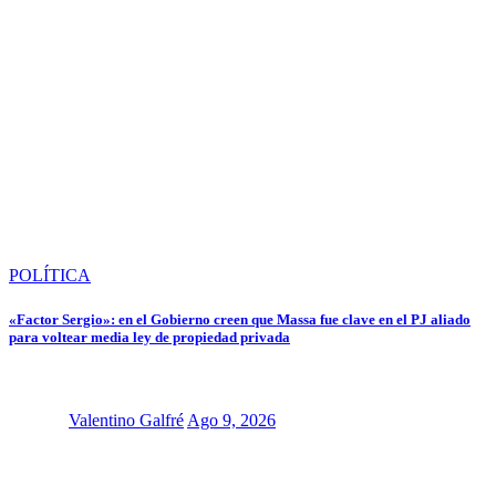
POLÍTICA
«Factor Sergio»: en el Gobierno creen que Massa fue clave en el PJ aliado
para voltear media ley de propiedad privada
Valentino Galfré
Ago 9, 2026