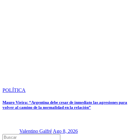
POLÍTICA
Mauro Vieira: “Argentina debe cesar de inmediato las agresiones para
volver al camino de la normalidad en la relación”
Valentino Galfré
Ago 8, 2026