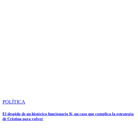
POLÍTICA
El despido de un histórico funcionario K, un caso que complica la estrategia
de Cristina para volver