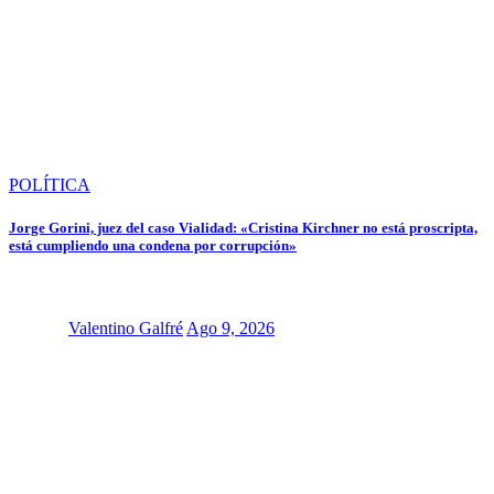
POLÍTICA
Jorge Gorini, juez del caso Vialidad: «Cristina Kirchner no está proscripta,
está cumpliendo una condena por corrupción»
Valentino Galfré
Ago 9, 2026