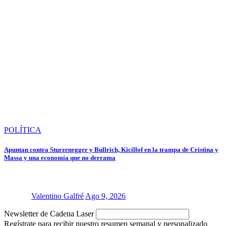
POLÍTICA
Apuntan contra Sturzenegger y Bullrich, Kicillof en la trampa de Cristina y
Massa y una economía que no derrama
Valentino Galfré
Ago 9, 2026
Newsletter de Cadena Laser
Regístrate para recibir nuestro resumen semanal y personalizado