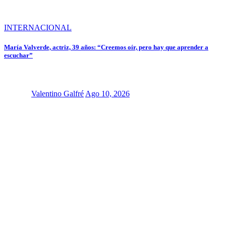
INTERNACIONAL
María Valverde, actriz, 39 años: “Creemos oír, pero hay que aprender a
escuchar”
Valentino Galfré
Ago 10, 2026