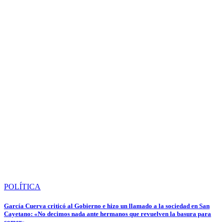
POLÍTICA
García Cuerva criticó al Gobierno e hizo un llamado a la sociedad en San
Cayetano: «No decimos nada ante hermanos que revuelven la basura para
comer»