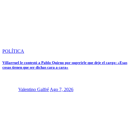
POLÍTICA
Villarruel le contestó a Pablo Quirno por sugerirle que deje el cargo: «Esas
cosas tienen que ser dichas cara a cara»
Valentino Galfré
Ago 7, 2026