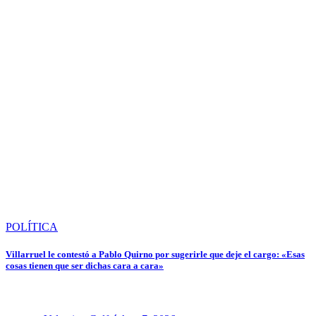
POLÍTICA
Villarruel le contestó a Pablo Quirno por sugerirle que deje el cargo: «Esas
cosas tienen que ser dichas cara a cara»