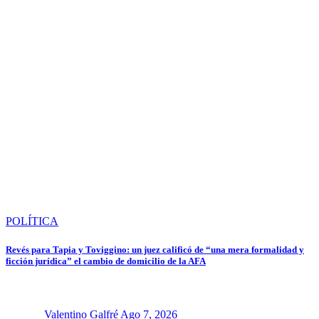
POLÍTICA
Revés para Tapia y Toviggino: un juez calificó de “una mera formalidad y
ficción jurídica” el cambio de domicilio de la AFA
Valentino Galfré
Ago 7, 2026