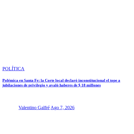
POLÍTICA
Polémica en Santa Fe: la Corte local declaró inconstitucional el tope a
jubilaciones de privilegio y avaló haberes de $ 18 millones
Valentino Galfré
Ago 7, 2026