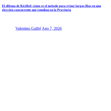
El dilema de Kicillof: cómo es el método para evitar largas filas en una
elección concurrente que estudian en la Provincia
Valentino Galfré
Ago 7, 2026