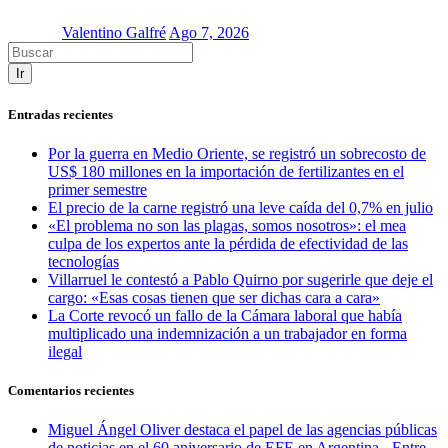
Valentino Galfré
Ago 7, 2026
Ir
Entradas recientes
Por la guerra en Medio Oriente, se registró un sobrecosto de
US$ 180 millones en la importación de fertilizantes en el
primer semestre
El precio de la carne registró una leve caída del 0,7% en julio
«El problema no son las plagas, somos nosotros»: el mea
culpa de los expertos ante la pérdida de efectividad de las
tecnologías
Villarruel le contestó a Pablo Quirno por sugerirle que deje el
cargo: «Esas cosas tienen que ser dichas cara a cara»
La Corte revocó un fallo de la Cámara laboral que había
multiplicado una indemnización a un trabajador en forma
ilegal
Comentarios recientes
Miguel Ángel Oliver destaca el papel de las agencias públicas
de noticias en el 60 aniversario de EFE en Argentina - Entre