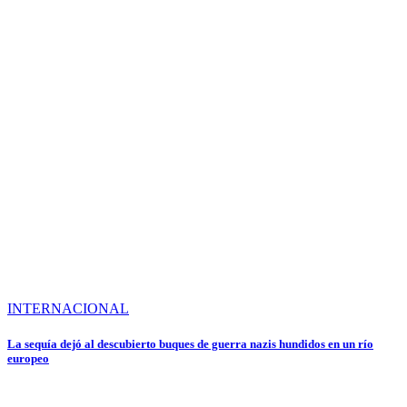
INTERNACIONAL
La sequía dejó al descubierto buques de guerra nazis hundidos en un río
europeo