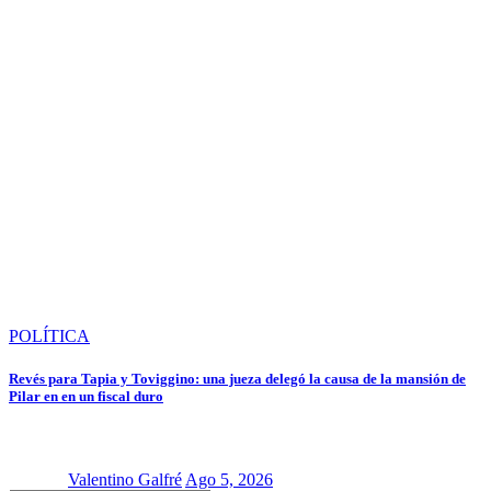
POLÍTICA
Revés para Tapia y Toviggino: una jueza delegó la causa de la mansión de
Pilar en en un fiscal duro
Valentino Galfré
Ago 5, 2026