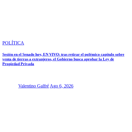
POLÍTICA
Sesión en el Senado hoy, EN VIVO: tras retirar el polémico capítulo sobre
venta de tierras a extranjeros, el Gobierno busca aprobar la Ley de
Propiedad Privada
Valentino Galfré
Ago 6, 2026