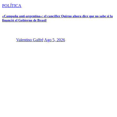
POLÍTICA
«Campaña anti-argentina»: el canciller Quirno ahora dice que no sabe si la
financió el Gobierno de Brasil
Valentino Galfré
Ago 5, 2026