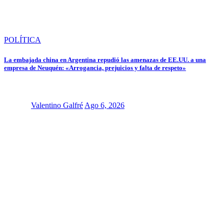
POLÍTICA
La embajada china en Argentina repudió las amenazas de EE.UU. a una
empresa de Neuquén: «Arrogancia, prejuicios y falta de respeto»
Valentino Galfré
Ago 6, 2026