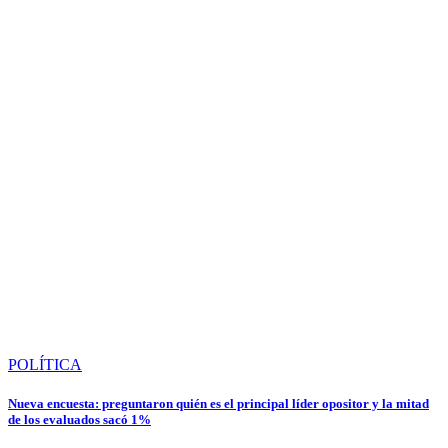
POLÍTICA
Nueva encuesta: preguntaron quién es el principal líder opositor y la mitad
de los evaluados sacó 1%