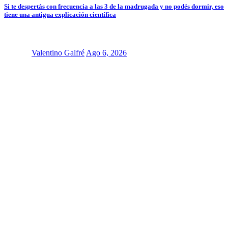
Si te despertás con frecuencia a las 3 de la madrugada y no podés dormir, eso
tiene una antigua explicación científica
Valentino Galfré
Ago 6, 2026