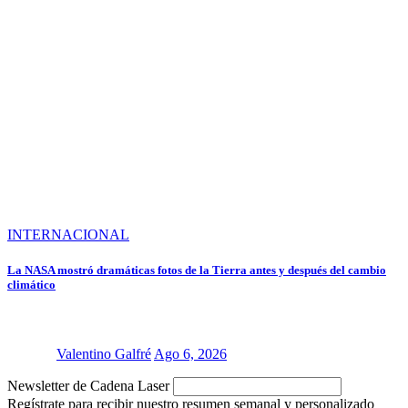
INTERNACIONAL
La NASA mostró dramáticas fotos de la Tierra antes y después del cambio
climático
Valentino Galfré
Ago 6, 2026
nombre
Newsletter de Cadena Laser
de
Regístrate para recibir nuestro resumen semanal y personalizado