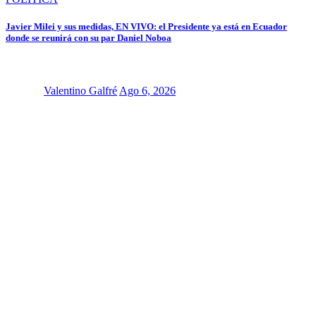
Javier Milei y sus medidas, EN VIVO: el Presidente ya está en Ecuador
donde se reunirá con su par Daniel Noboa
Valentino Galfré
Ago 6, 2026