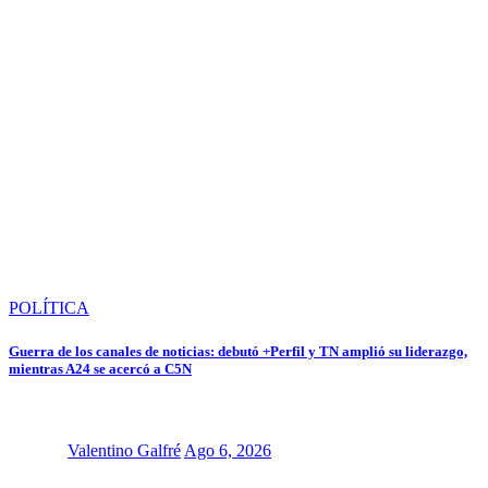
POLÍTICA
Guerra de los canales de noticias: debutó +Perfil y TN amplió su liderazgo,
mientras A24 se acercó a C5N
Valentino Galfré
Ago 6, 2026