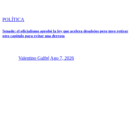
POLÍTICA
Senado: el oficialismo aprobó la ley que acelera desalojos pero tuvo retirar
otro capítulo para evitar una derrota
Valentino Galfré
Ago 7, 2026