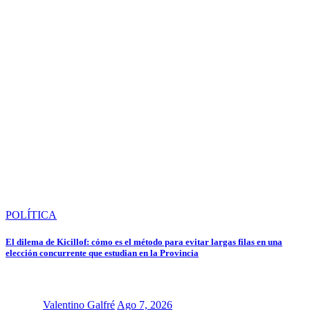
POLÍTICA
El dilema de Kicillof: cómo es el método para evitar largas filas en una
elección concurrente que estudian en la Provincia
Valentino Galfré
Ago 7, 2026