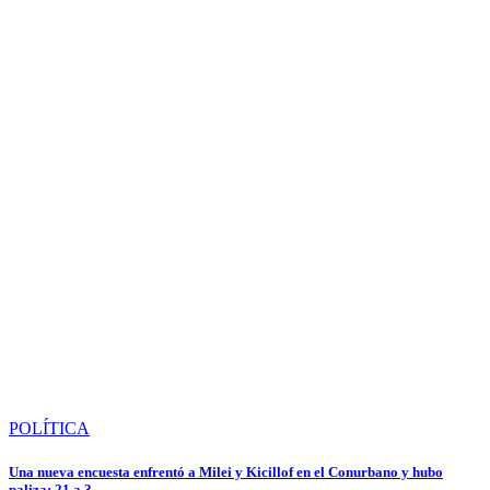
POLÍTICA
Una nueva encuesta enfrentó a Milei y Kicillof en el Conurbano y hubo
paliza: 21 a 3