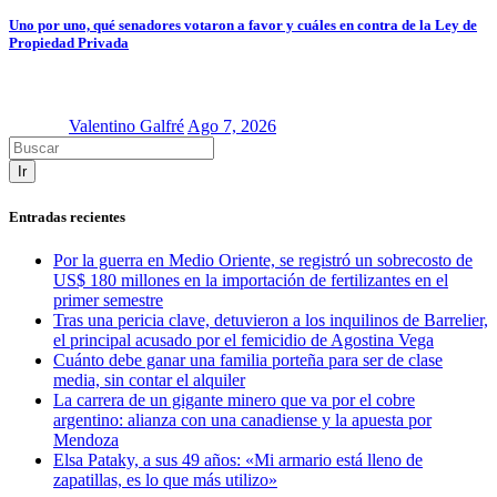
Uno por uno, qué senadores votaron a favor y cuáles en contra de la Ley de
Propiedad Privada
Valentino Galfré
Ago 7, 2026
Ir
Entradas recientes
Por la guerra en Medio Oriente, se registró un sobrecosto de
US$ 180 millones en la importación de fertilizantes en el
primer semestre
Tras una pericia clave, detuvieron a los inquilinos de Barrelier,
el principal acusado por el femicidio de Agostina Vega
Cuánto debe ganar una familia porteña para ser de clase
media, sin contar el alquiler
La carrera de un gigante minero que va por el cobre
argentino: alianza con una canadiense y la apuesta por
Mendoza
Elsa Pataky, a sus 49 años: «Mi armario está lleno de
zapatillas, es lo que más utilizo»