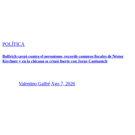
POLÍTICA
Bullrich cargó contra el peronismo, recordó compras fiscales de Néstor
Kirchner y en la chicana se cruzó fuerte con Jorge Capitanich
Valentino Galfré
Ago 7, 2026