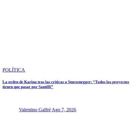
POLÍTICA
La orden de Karina tras las críticas a Sturzenegger: “Todos los proyectos
tienen que pasar por Santilli”
Valentino Galfré
Ago 7, 2026