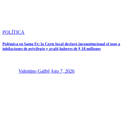
POLÍTICA
Polémica en Santa Fe: la Corte local declaró inconstitucional el tope a
jubilaciones de privilegio y avaló haberes de $ 18 millones
Valentino Galfré
Ago 7, 2026