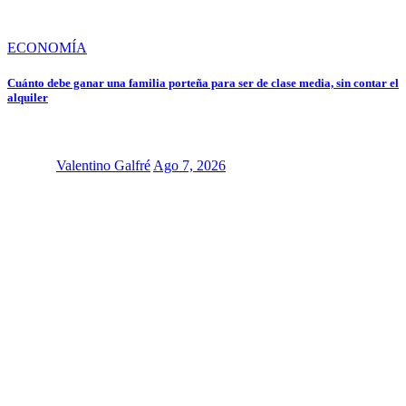
ECONOMÍA
Cuánto debe ganar una familia porteña para ser de clase media, sin contar el
alquiler
Valentino Galfré
Ago 7, 2026