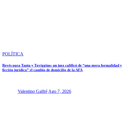
POLÍTICA
Revés para Tapia y Toviggino: un juez calificó de “una mera formalidad y
ficción jurídica” el cambio de domicilio de la AFA
Valentino Galfré
Ago 7, 2026