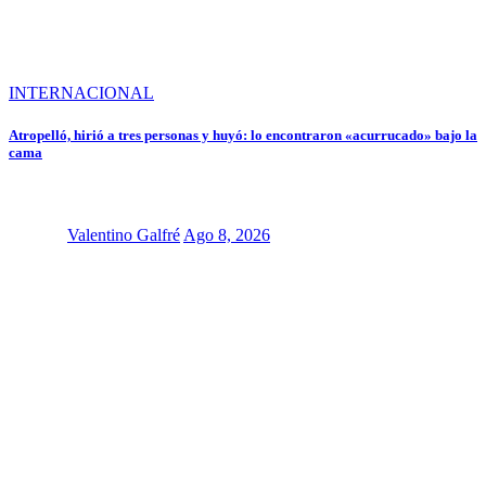
INTERNACIONAL
Atropelló, hirió a tres personas y huyó: lo encontraron «acurrucado» bajo la
cama
Valentino Galfré
Ago 8, 2026