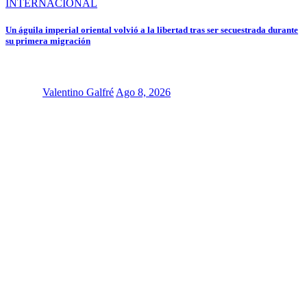
INTERNACIONAL
Un águila imperial oriental volvió a la libertad tras ser secuestrada durante
su primera migración
Valentino Galfré
Ago 8, 2026