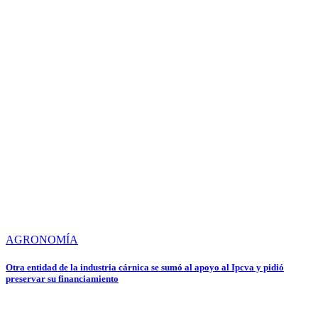
AGRONOMÍA
Otra entidad de la industria cárnica se sumó al apoyo al Ipcva y pidió
preservar su financiamiento