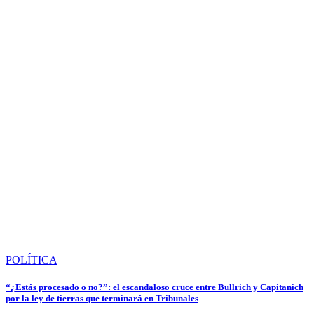
POLÍTICA
“¿Estás procesado o no?”: el escandaloso cruce entre Bullrich y Capitanich
por la ley de tierras que terminará en Tribunales