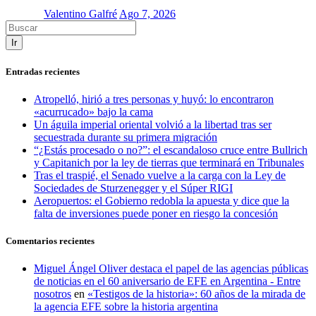
Valentino Galfré
Ago 7, 2026
Ir
Entradas recientes
Atropelló, hirió a tres personas y huyó: lo encontraron
«acurrucado» bajo la cama
Un águila imperial oriental volvió a la libertad tras ser
secuestrada durante su primera migración
“¿Estás procesado o no?”: el escandaloso cruce entre Bullrich
y Capitanich por la ley de tierras que terminará en Tribunales
Tras el traspié, el Senado vuelve a la carga con la Ley de
Sociedades de Sturzenegger y el Súper RIGI
Aeropuertos: el Gobierno redobla la apuesta y dice que la
falta de inversiones puede poner en riesgo la concesión
Comentarios recientes
Miguel Ángel Oliver destaca el papel de las agencias públicas
de noticias en el 60 aniversario de EFE en Argentina - Entre
nosotros
en
«Testigos de la historia»: 60 años de la mirada de
la agencia EFE sobre la historia argentina