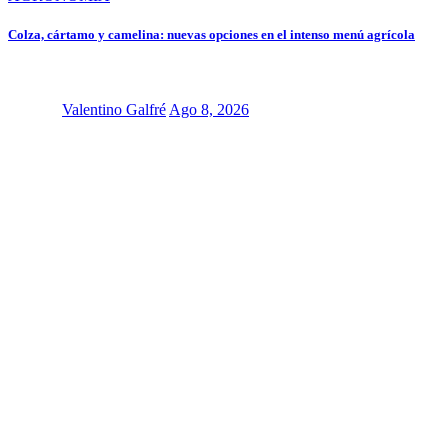
Colza, cártamo y camelina: nuevas opciones en el intenso menú agrícola
Valentino Galfré
Ago 8, 2026