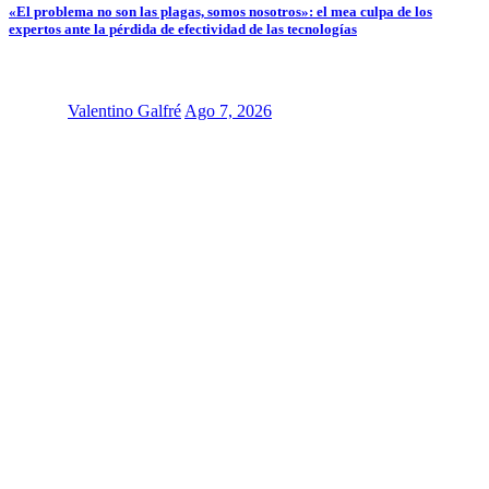
«El problema no son las plagas, somos nosotros»: el mea culpa de los
expertos ante la pérdida de efectividad de las tecnologías
Valentino Galfré
Ago 7, 2026