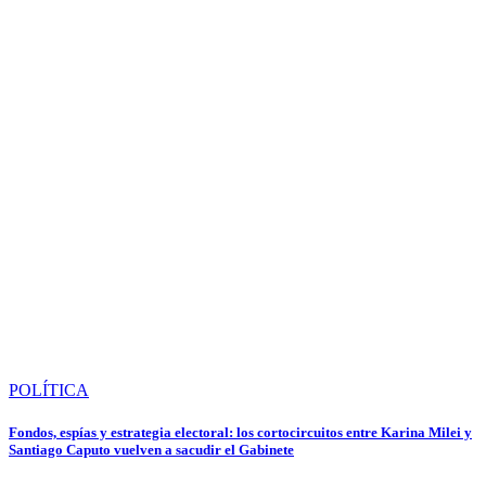
POLÍTICA
Fondos, espías y estrategia electoral: los cortocircuitos entre Karina Milei y
Santiago Caputo vuelven a sacudir el Gabinete