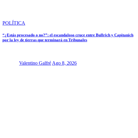
POLÍTICA
“¿Estás procesado o no?”: el escandaloso cruce entre Bullrich y Capitanich
por la ley de tierras que terminará en Tribunales
Valentino Galfré
Ago 8, 2026