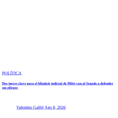
POLÍTICA
Dos jueces clave para el blindaje judicial de Milei van al Senado a defender
sus pliegos
Valentino Galfré
Ago 8, 2026