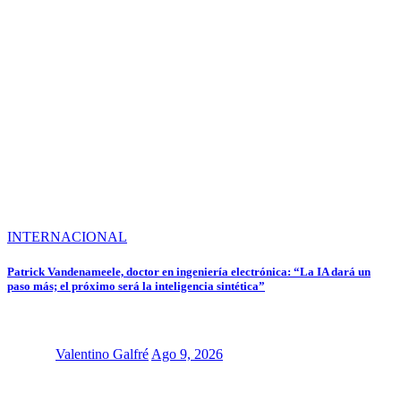
INTERNACIONAL
Patrick Vandenameele, doctor en ingeniería electrónica: “La IA dará un
paso más; el próximo será la inteligencia sintética”
Valentino Galfré
Ago 9, 2026