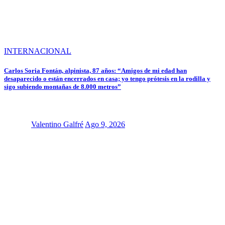
INTERNACIONAL
Carlos Soria Fontán, alpinista, 87 años: “Amigos de mi edad han
desaparecido o están encerrados en casa; yo tengo prótesis en la rodilla y
sigo subiendo montañas de 8.000 metros”
Valentino Galfré
Ago 9, 2026