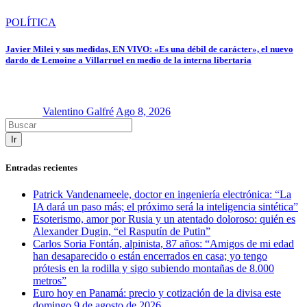
POLÍTICA
Javier Milei y sus medidas, EN VIVO: «Es una débil de carácter», el nuevo
dardo de Lemoine a Villarruel en medio de la interna libertaria
Valentino Galfré
Ago 8, 2026
Ir
Entradas recientes
Patrick Vandenameele, doctor en ingeniería electrónica: “La
IA dará un paso más; el próximo será la inteligencia sintética”
Esoterismo, amor por Rusia y un atentado doloroso: quién es
Alexander Dugin, “el Rasputín de Putin”
Carlos Soria Fontán, alpinista, 87 años: “Amigos de mi edad
han desaparecido o están encerrados en casa; yo tengo
prótesis en la rodilla y sigo subiendo montañas de 8.000
metros”
Euro hoy en Panamá: precio y cotización de la divisa este
domingo 9 de agosto de 2026