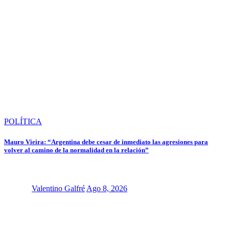
POLÍTICA
Mauro Vieira: “Argentina debe cesar de inmediato las agresiones para
volver al camino de la normalidad en la relación”
Valentino Galfré
Ago 8, 2026