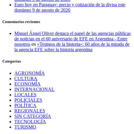
Euro hoy en Paraguay: precio y cotización de la divisa este
domingo 9 de agosto de 2026
Comentarios recientes
Miguel Ángel Oliver destaca el papel de las agencias públicas
de noticias en el 60 aniversario de EFE en Argentina - Entre
nosotros
en
«Testigos de la historia»: 60 años de la mirada de
la agencia EFE sobre la historia argentina
Categorías
AGRONOMÍA
CULTURA
ECONOMÍA
INTERNACIONAL
LOCALES
POLICIALES
POLÍTICA
REGIONALES
SIN CATEGORÍA
TECNOLOGÍA
TURISMO