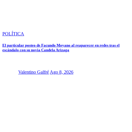
POLÍTICA
El particular posteo de Facundo Moyano al reaparecer en redes tras el
escándalo con su novia Candela Arizaga
Valentino Galfré
Ago 8, 2026