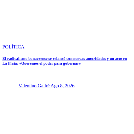
POLÍTICA
El radicalismo bonaerense se relanzó con nuevas autoridades y un acto en
La Plata: «Queremos el poder para gobernar»
Valentino Galfré
Ago 8, 2026