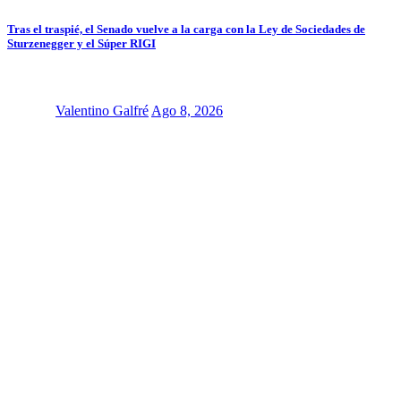
Tras el traspié, el Senado vuelve a la carga con la Ley de Sociedades de
Sturzenegger y el Súper RIGI
Valentino Galfré
Ago 8, 2026