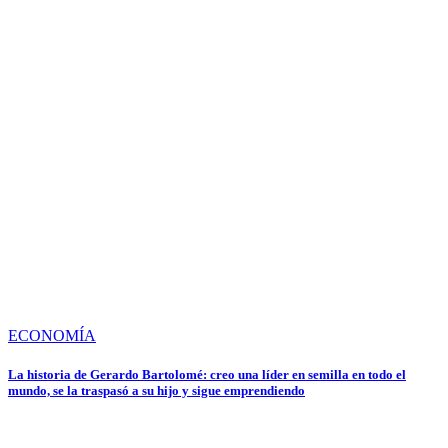
ECONOMÍA
La historia de Gerardo Bartolomé: creo una líder en semilla en todo el
mundo, se la traspasó a su hijo y sigue emprendiendo