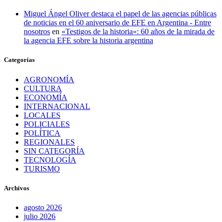
Miguel Ángel Oliver destaca el papel de las agencias públicas
de noticias en el 60 aniversario de EFE en Argentina - Entre
nosotros
en
«Testigos de la historia»: 60 años de la mirada de
la agencia EFE sobre la historia argentina
Categorías
AGRONOMÍA
CULTURA
ECONOMÍA
INTERNACIONAL
LOCALES
POLICIALES
POLÍTICA
REGIONALES
SIN CATEGORÍA
TECNOLOGÍA
TURISMO
Archivos
agosto 2026
julio 2026