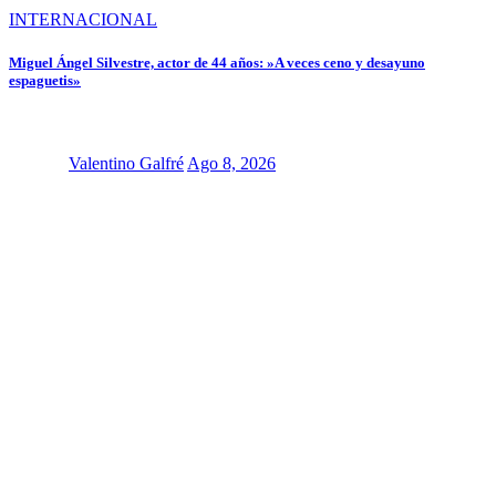
INTERNACIONAL
Miguel Ángel Silvestre, actor de 44 años: »A veces ceno y desayuno
espaguetis»
Valentino Galfré
Ago 8, 2026