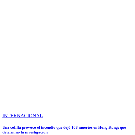
INTERNACIONAL
Una colilla provocó el incendio que dejó 168 muertos en Hong Kong: qué
determinó la investigación