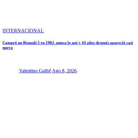
INTERNACIONAL
Compró un Renault 5 en 1982, nunca lo usó y 44 años después apareció casi
nuevo
Valentino Galfré
Ago 8, 2026