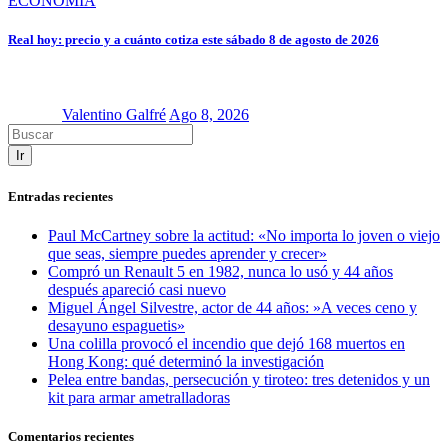
ECONOMÍA
Real hoy: precio y a cuánto cotiza este sábado 8 de agosto de 2026
Valentino Galfré
Ago 8, 2026
Ir
Entradas recientes
Paul McCartney sobre la actitud: «No importa lo joven o viejo
que seas, siempre puedes aprender y crecer»
Compró un Renault 5 en 1982, nunca lo usó y 44 años
después apareció casi nuevo
Miguel Ángel Silvestre, actor de 44 años: »A veces ceno y
desayuno espaguetis»
Una colilla provocó el incendio que dejó 168 muertos en
Hong Kong: qué determinó la investigación
Pelea entre bandas, persecución y tiroteo: tres detenidos y un
kit para armar ametralladoras
Comentarios recientes