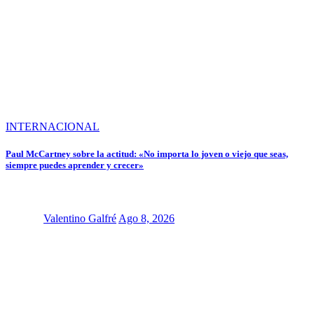
INTERNACIONAL
Paul McCartney sobre la actitud: «No importa lo joven o viejo que seas,
siempre puedes aprender y crecer»
Valentino Galfré
Ago 8, 2026