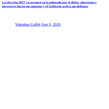
La elección 2027 ya arrancó en la pulseada por el dólar: ahorristas e
inversores hacen sus apuestas y el Gobierno activa sus defensas
Valentino Galfré
Ago 9, 2026