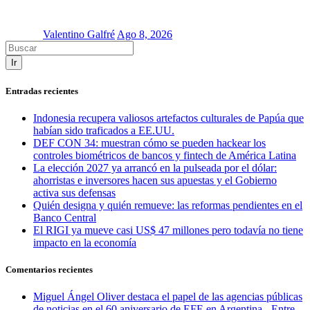
Valentino Galfré
Ago 8, 2026
Ir
Entradas recientes
Indonesia recupera valiosos artefactos culturales de Papúa que
habían sido traficados a EE.UU.
DEF CON 34: muestran cómo se pueden hackear los
controles biométricos de bancos y fintech de América Latina
La elección 2027 ya arrancó en la pulseada por el dólar:
ahorristas e inversores hacen sus apuestas y el Gobierno
activa sus defensas
Quién designa y quién remueve: las reformas pendientes en el
Banco Central
El RIGI ya mueve casi US$ 47 millones pero todavía no tiene
impacto en la economía
Comentarios recientes
Miguel Ángel Oliver destaca el papel de las agencias públicas
de noticias en el 60 aniversario de EFE en Argentina - Entre