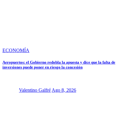
ECONOMÍA
Aeropuertos: el Gobierno redobla la apuesta y dice que la falta de
inversiones puede poner en riesgo la concesión
Valentino Galfré
Ago 8, 2026