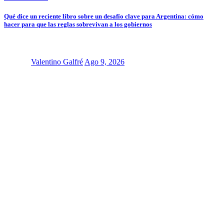
Qué dice un reciente libro sobre un desafío clave para Argentina: cómo
hacer para que las reglas sobrevivan a los gobiernos
Valentino Galfré
Ago 9, 2026