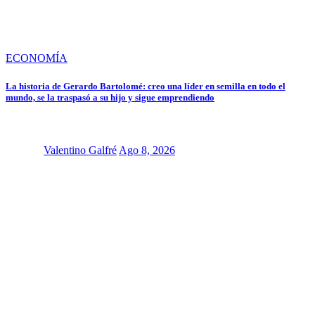
ECONOMÍA
La historia de Gerardo Bartolomé: creo una líder en semilla en todo el
mundo, se la traspasó a su hijo y sigue emprendiendo
Valentino Galfré
Ago 8, 2026