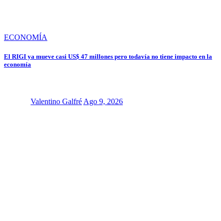
ECONOMÍA
El RIGI ya mueve casi US$ 47 millones pero todavía no tiene impacto en la
economía
Valentino Galfré
Ago 9, 2026