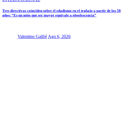
Tres directivas coinciden sobre el edadismo en el trabajo a partir de los 50
años: “Es un mito que ser mayor equivale a obsolescencia”
Valentino Galfré
Ago 6, 2026