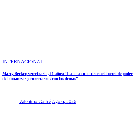
INTERNACIONAL
Marty Becker, veterinario, 71 años: “Las mascotas tienen el increíble poder
de humanizar y conectarnos con los demás”
Valentino Galfré
Ago 6, 2026