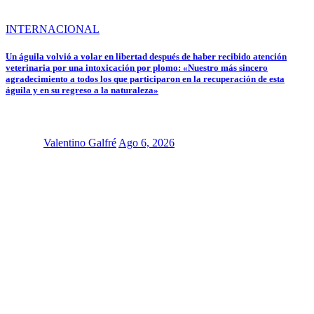
INTERNACIONAL
Un águila volvió a volar en libertad después de haber recibido atención
veterinaria por una intoxicación por plomo: «Nuestro más sincero
agradecimiento a todos los que participaron en la recuperación de esta
águila y en su regreso a la naturaleza»
Valentino Galfré
Ago 6, 2026