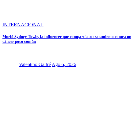
INTERNACIONAL
Murió Sydney Towle, la influencer que compartía su tratamiento contra un
cáncer poco común
Valentino Galfré
Ago 6, 2026