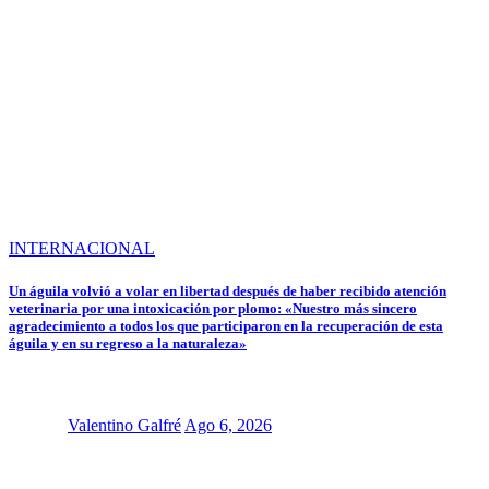
INTERNACIONAL
Un águila volvió a volar en libertad después de haber recibido atención
veterinaria por una intoxicación por plomo: «Nuestro más sincero
agradecimiento a todos los que participaron en la recuperación de esta
águila y en su regreso a la naturaleza»
Valentino Galfré
Ago 6, 2026