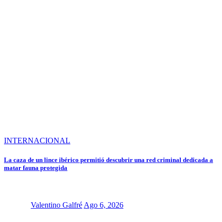
INTERNACIONAL
La caza de un lince ibérico permitió descubrir una red criminal dedicada a
matar fauna protegida
Valentino Galfré
Ago 6, 2026