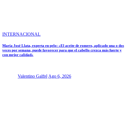
INTERNACIONAL
María José Llata, experta en pelo: «El aceite de romero, aplicado una o dos
veces por semana, puede favorecer para que el cabello crezca más fuerte y
con mejor calidad»
Valentino Galfré
Ago 6, 2026