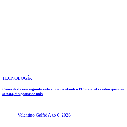
TECNOLOGÍA
Cómo darle una segunda vida a una notebook o PC vieja: el cambio que más
se nota, sin gastar de más
Valentino Galfré
Ago 6, 2026