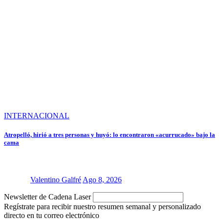
INTERNACIONAL
Atropelló, hirió a tres personas y huyó: lo encontraron «acurrucado» bajo la
cama
Valentino Galfré
Ago 8, 2026
Laser
Newsletter de Cadena Laser
electrónico:
Regístrate para recibir nuestro resumen semanal y personalizado
directo en tu correo electrónico