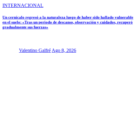
INTERNACIONAL
Un cernícalo regresó a la naturaleza luego de haber sido hallado vulnerable
en el suelo: «Tras un periodo de descanso, observación y cuidados, recuperó
gradualmente sus fuerzas»
Valentino Galfré
Ago 8, 2026