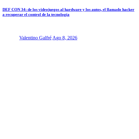
DEF CON 34: de los videojuegos al hardware y los autos, el llamado hacker
a recuperar el control de la tecnología
Valentino Galfré
Ago 8, 2026