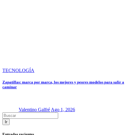
TECNOLOGÍA
Zapatillas: marca por marca, los mejores y peores modelos para salir a
caminar
Valentino Galfré
Ago 1, 2026
Ir
Entradas recientes