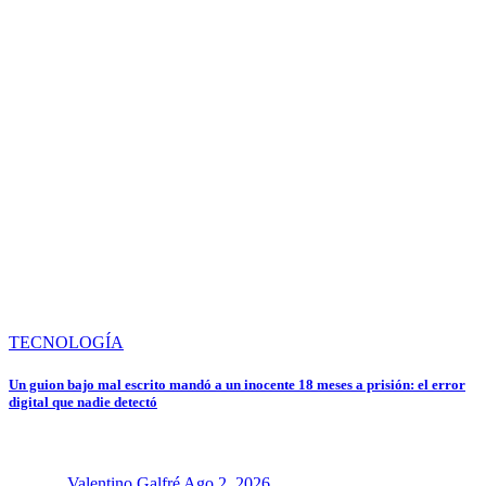
TECNOLOGÍA
Un guion bajo mal escrito mandó a un inocente 18 meses a prisión: el error
digital que nadie detectó
Valentino Galfré
Ago 2, 2026