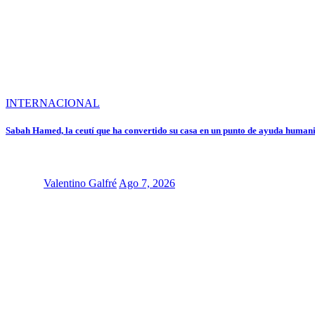
INTERNACIONAL
Sabah Hamed, la ceutí que ha convertido su casa en un punto de ayuda humanit
Valentino Galfré
Ago 7, 2026