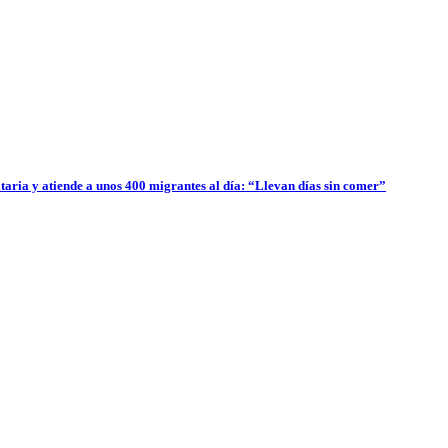
aria y atiende a unos 400 migrantes al día: “Llevan días sin comer”