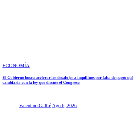
ECONOMÍA
El Gobierno busca acelerar los desalojos a inquilinos por falta de pago: qué
cambiaría con la ley que discute el Congreso
Valentino Galfré
Ago 6, 2026