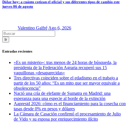
Dólar hoy: a cuánto cotizan el oficial y sus diferentes tipos de cambio este
jueves 06 de agosto
Valentino Galfré
Ago 6, 2026
Ir
Entradas recientes
«Es un misterio»: tras menos de 24 horas de búsqueda, la
presidenta de la Federación Agraria recuperó sus 15
vaquillonas «desaparecidas»
Tres directivas coinciden sobre el edadismo en el trabajo a
partir de los 50 años: “Es un mito que ser mayor equivale a
obsolescencia”
Nació una cría de elefante de Sumatra en Madrid: una
esperanza para una especie al borde de la extinción
Aapresid 2026: cómo es el financiamiento para la cosecha con
tasas desde 0% en pesos y dólares
La Cámara de Casación confirmó el procesamiento de Julio
de Vido y su esposa por enriquecimiento ilícito