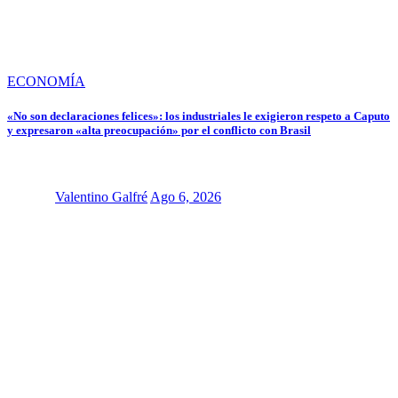
ECONOMÍA
«No son declaraciones felices»: los industriales le exigieron respeto a Caputo
y expresaron «alta preocupación» por el conflicto con Brasil
Valentino Galfré
Ago 6, 2026