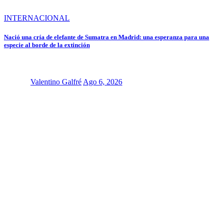
INTERNACIONAL
Nació una cría de elefante de Sumatra en Madrid: una esperanza para una
especie al borde de la extinción
Valentino Galfré
Ago 6, 2026