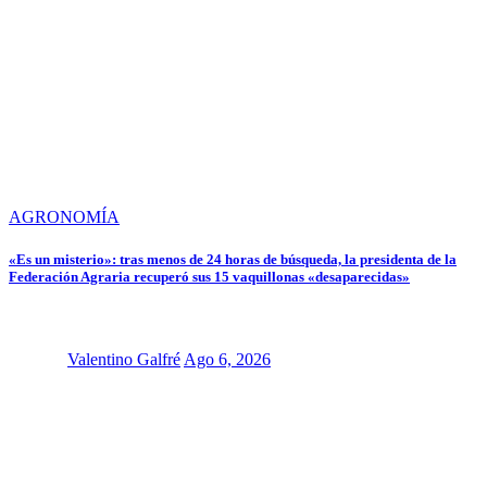
AGRONOMÍA
«Es un misterio»: tras menos de 24 horas de búsqueda, la presidenta de la
Federación Agraria recuperó sus 15 vaquillonas «desaparecidas»
Valentino Galfré
Ago 6, 2026