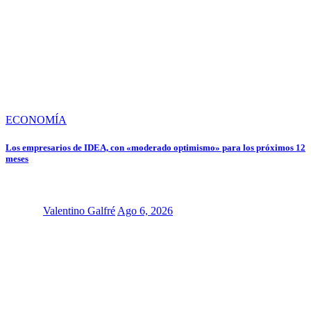
ECONOMÍA
Los empresarios de IDEA, con «moderado optimismo» para los próximos 12
meses
Valentino Galfré
Ago 6, 2026