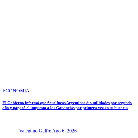
ECONOMÍA
El Gobierno informó que Aerolíneas Argentinas dio utilidades por segundo
año y pagará el impuesto a las Ganancias por primera vez en su historia
Valentino Galfré
Ago 6, 2026