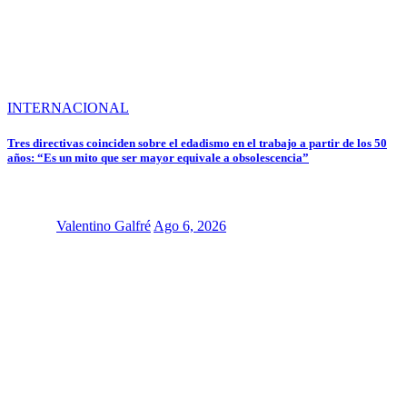
INTERNACIONAL
Tres directivas coinciden sobre el edadismo en el trabajo a partir de los 50
años: “Es un mito que ser mayor equivale a obsolescencia”
Valentino Galfré
Ago 6, 2026