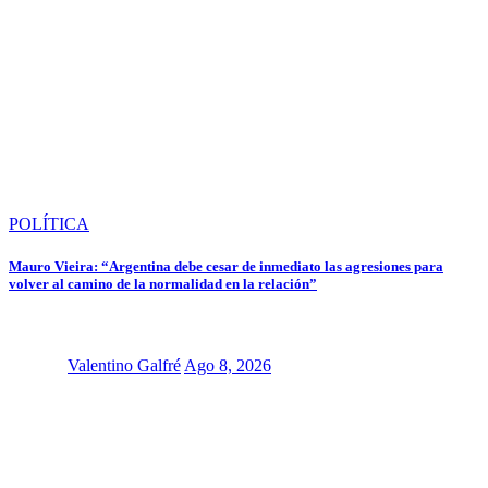
POLÍTICA
Mauro Vieira: “Argentina debe cesar de inmediato las agresiones para
volver al camino de la normalidad en la relación”
Valentino Galfré
Ago 8, 2026