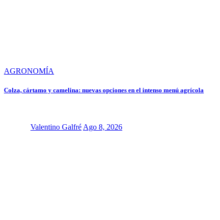
AGRONOMÍA
Colza, cártamo y camelina: nuevas opciones en el intenso menú agrícola
Valentino Galfré
Ago 8, 2026