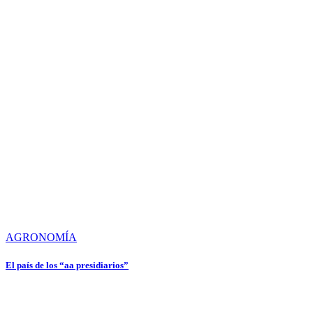
AGRONOMÍA
El país de los “aa presidiarios”