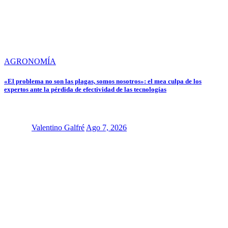
AGRONOMÍA
«El problema no son las plagas, somos nosotros»: el mea culpa de los
expertos ante la pérdida de efectividad de las tecnologías
Valentino Galfré
Ago 7, 2026