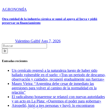
AGRONOMÍA
Otra entidad de la industria cárnica se sumó al apoyo al Ipcva y pidió
preservar su financiamiento
Valentino Galfré
Ago 7, 2026
Ir
Entradas recientes
Un cernícalo regresó a la naturaleza luego de haber sido
hallado vulnerable en el suelo: «Tras un periodo de descanso,
observación y cuidados, recuperó gradualmente sus fuerzas»
Mauro Vieira: “Argentina debe cesar de inmediato las
agresiones para volver al camino de la normalidad en la
relación”
El radicalismo bonaerense se relanzó con nuevas autoridades
y un acto en La Plata: «Queremos el poder para gobernar»
Atropelló, hirió a tres personas y huyó: lo encontraron