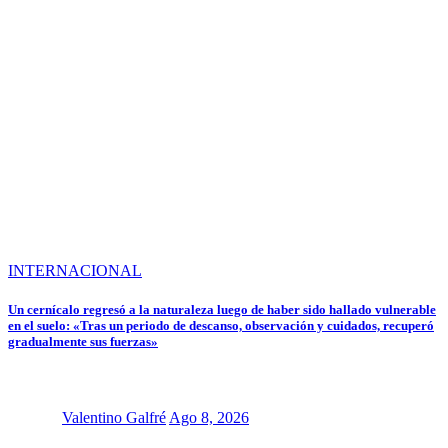
INTERNACIONAL
Un cernícalo regresó a la naturaleza luego de haber sido hallado vulnerable
en el suelo: «Tras un periodo de descanso, observación y cuidados, recuperó
gradualmente sus fuerzas»
Valentino Galfré
Ago 8, 2026