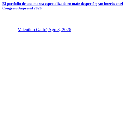
El portfolio de una marca especializada en maíz despertó gran interés en el
Congreso Aapresid 2026
Valentino Galfré
Ago 8, 2026