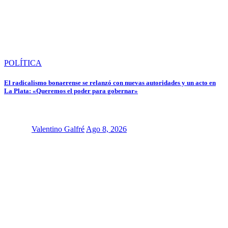
POLÍTICA
El radicalismo bonaerense se relanzó con nuevas autoridades y un acto en
La Plata: «Queremos el poder para gobernar»
Valentino Galfré
Ago 8, 2026