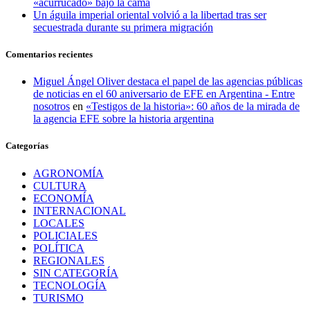
«acurrucado» bajo la cama
Un águila imperial oriental volvió a la libertad tras ser
secuestrada durante su primera migración
Comentarios recientes
Miguel Ángel Oliver destaca el papel de las agencias públicas
de noticias en el 60 aniversario de EFE en Argentina - Entre
nosotros
en
«Testigos de la historia»: 60 años de la mirada de
la agencia EFE sobre la historia argentina
Categorías
AGRONOMÍA
CULTURA
ECONOMÍA
INTERNACIONAL
LOCALES
POLICIALES
POLÍTICA
REGIONALES
SIN CATEGORÍA
TECNOLOGÍA
TURISMO