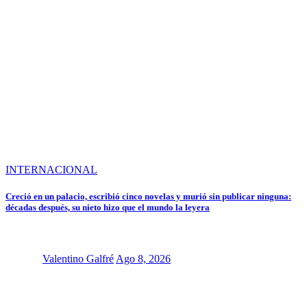
INTERNACIONAL
Creció en un palacio, escribió cinco novelas y murió sin publicar ninguna:
décadas después, su nieto hizo que el mundo la leyera
Valentino Galfré
Ago 8, 2026