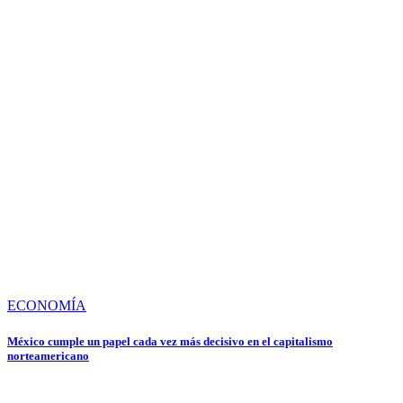
ECONOMÍA
México cumple un papel cada vez más decisivo en el capitalismo
norteamericano