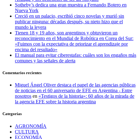
Sotheby’s dedica una gran muestra a Fernando Botero en
Nueva York
Creció en un palacio, escribió cinco novelas y murió sin
publicar ninguna: décadas después, su nieto hizo que el
mundo la leyera
Tienen 18 y 19 años, son argentinos y obtuvieron un
reconocimiento en el Mundial de Robótica en Corea del Sur:
«Fuimos con la expectativa de priorizar el aprendizaje por
encima del resultado»
El manual para evitar ciberestafas: cuáles son los engaños más
comunes y las señales de alerta
Comentarios recientes
Miguel Ángel Oliver destaca el papel de las agencias públicas
de noticias en el 60 aniversario de EFE en Argentina - Entre
nosotros
en
«Testigos de la historia»: 60 años de la mirada de
la agencia EFE sobre la historia argentina
Categorías
AGRONOMÍA
CULTURA
ECONOMÍA