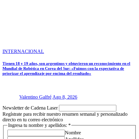
INTERNACIONAL
Tienen 18 y 19 años, son argentinos y obtuvieron un reconocimiento en el
Mundial de Robótica en Corea del Sur: «Fuimos con la expectativa de
priorizar el aprendizaje por encima del resultado»
Valentino Galfré
Ago 8, 2026
Laser
Newsletter de Cadena Laser
apellidos:
Regístrate para recibir nuestro resumen semanal y personalizado
directo en tu correo electrónico
Ingresa tu nombre y apellidos:
*
Nombre