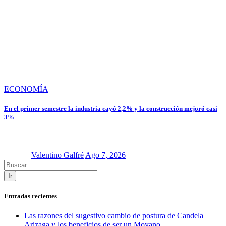
ECONOMÍA
En el primer semestre la industria cayó 2,2% y la construcción mejoró casi
3%
Valentino Galfré
Ago 7, 2026
Ir
Entradas recientes
Las razones del sugestivo cambio de postura de Candela
Arizaga y los beneficios de ser un Moyano