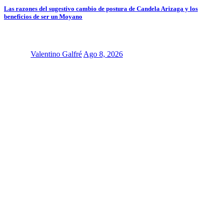
Las razones del sugestivo cambio de postura de Candela Arizaga y los
beneficios de ser un Moyano
Valentino Galfré
Ago 8, 2026