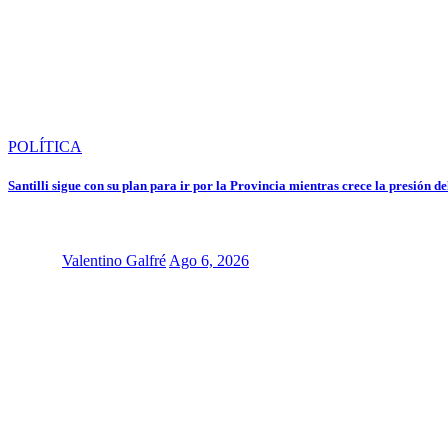
POLÍTICA
Santilli sigue con su plan para ir por la Provincia mientras crece la presión d
Valentino Galfré
Ago 6, 2026