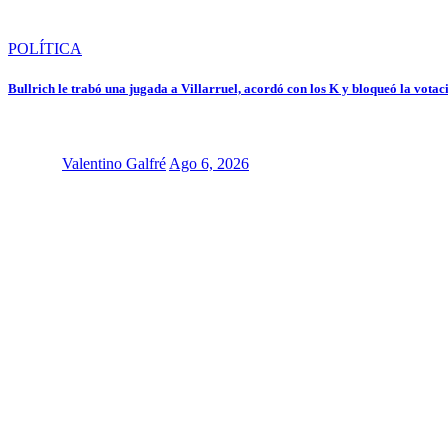
POLÍTICA
Bullrich le trabó una jugada a Villarruel, acordó con los K y bloqueó la vot
Valentino Galfré
Ago 6, 2026