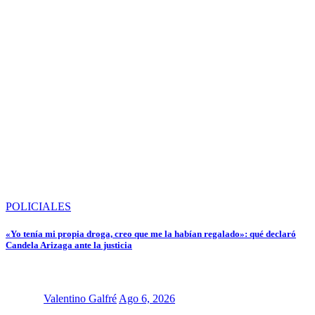
POLICIALES
«Yo tenía mi propia droga, creo que me la habían regalado»: qué declaró
Candela Arizaga ante la justicia
Valentino Galfré
Ago 6, 2026