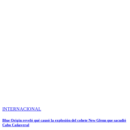
INTERNACIONAL
Blue Origin reveló qué causó la explosión del cohete New Glenn que sacudió
Cabo Cañaveral