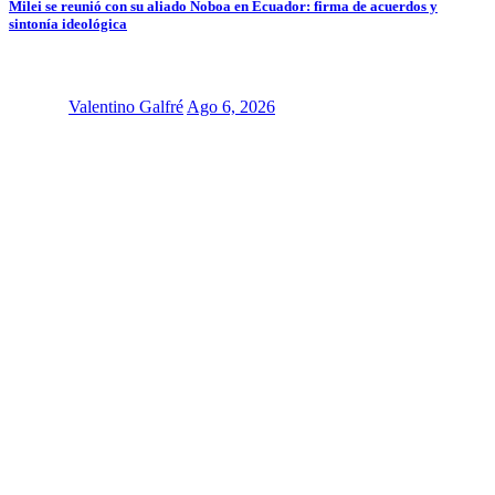
Milei se reunió con su aliado Noboa en Ecuador: firma de acuerdos y
sintonía ideológica
Valentino Galfré
Ago 6, 2026