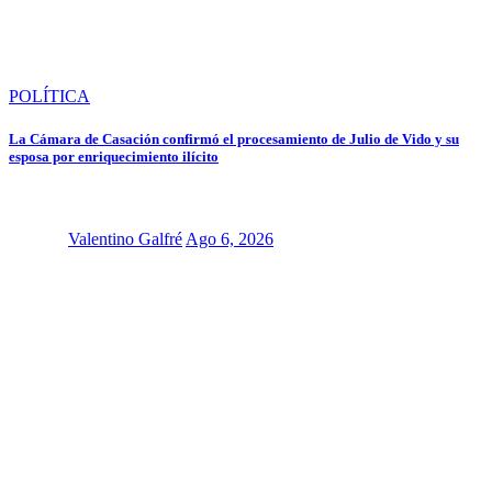
POLÍTICA
La Cámara de Casación confirmó el procesamiento de Julio de Vido y su
esposa por enriquecimiento ilícito
Valentino Galfré
Ago 6, 2026