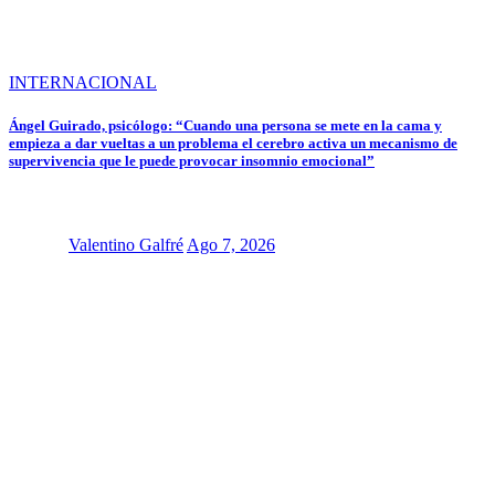
INTERNACIONAL
Ángel Guirado, psicólogo: “Cuando una persona se mete en la cama y
empieza a dar vueltas a un problema el cerebro activa un mecanismo de
supervivencia que le puede provocar insomnio emocional”
Valentino Galfré
Ago 7, 2026