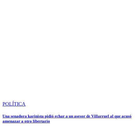
POLÍTICA
Una senadora karinista pidió echar a un asesor de Villarruel al que acusó
amenazar a otro libertario