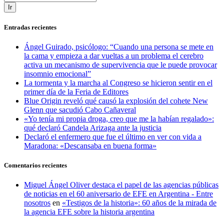
Ir
Entradas recientes
Ángel Guirado, psicólogo: “Cuando una persona se mete en
la cama y empieza a dar vueltas a un problema el cerebro
activa un mecanismo de supervivencia que le puede provocar
insomnio emocional”
La tormenta y la marcha al Congreso se hicieron sentir en el
primer día de la Feria de Editores
Blue Origin reveló qué causó la explosión del cohete New
Glenn que sacudió Cabo Cañaveral
«Yo tenía mi propia droga, creo que me la habían regalado»:
qué declaró Candela Arizaga ante la justicia
Declaró el enfermero que fue el último en ver con vida a
Maradona: «Descansaba en buena forma»
Comentarios recientes
Miguel Ángel Oliver destaca el papel de las agencias públicas
de noticias en el 60 aniversario de EFE en Argentina - Entre
nosotros
en
«Testigos de la historia»: 60 años de la mirada de
la agencia EFE sobre la historia argentina