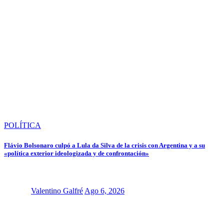
POLÍTICA
Flávio Bolsonaro culpó a Lula da Silva de la crisis con Argentina y a su
«política exterior ideologizada y de confrontación»
Valentino Galfré
Ago 6, 2026