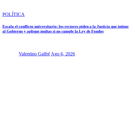
POLÍTICA
Escala el conflicto universitario: los rectores piden a la Justicia que intime
al Gobierno y aplique multas si no cumple la Ley de Fondos
Valentino Galfré
Ago 6, 2026