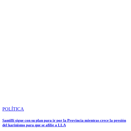
POLÍTICA
Santilli sigue con su plan para ir por la Provincia mientras crece la presión
del karinismo para que se afilie a LLA