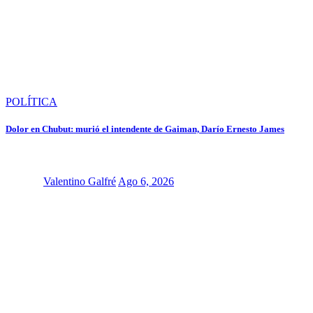
POLÍTICA
Dolor en Chubut: murió el intendente de Gaiman, Darío Ernesto James
Valentino Galfré
Ago 6, 2026