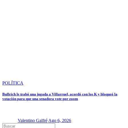
POLÍTICA
Bullrich le trabó una jugada a Villarruel, acordó con los K y bloqueó la
votación para que una senadora vote por zoom
Valentino Galfré
Ago 6, 2026