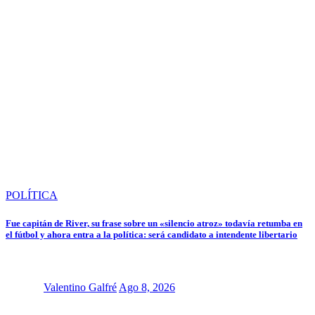
POLÍTICA
Fue capitán de River, su frase sobre un «silencio atroz» todavía retumba en
el fútbol y ahora entra a la política: será candidato a intendente libertario
Valentino Galfré
Ago 8, 2026