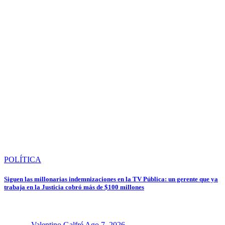
POLÍTICA
Siguen las millonarias indemnizaciones en la TV Pública: un gerente que ya
trabaja en la Justicia cobró más de $100 millones
Valentino Galfré
Ago 7, 2026