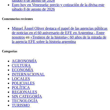
sábado 8 de agosto de 2026
Euro hoy en Venezuela: precio y cotización de la divisa este
sábado 8 de agosto de 2026
Comentarios recientes
Miguel Ángel Oliver destaca el papel de las agencias públicas
de noticias en el 60 aniversario de EFE en Argentina - Entre
nosotros
en
«Testigos de la historia»: 60 años de la mirada de
la agencia EFE sobre la historia argentina
Categorías
AGRONOMÍA
CULTURA
ECONOMÍA
INTERNACIONAL
LOCALES
POLICIALES
POLÍTICA
REGIONALES
SIN CATEGORÍA
TECNOLOGÍA
TURISMO