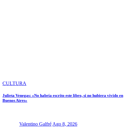
CULTURA
Julieta Venegas: «No habría escrito este libro, si no hubiera vivido en
Buenos Aires»
Valentino Galfré
Ago 8, 2026