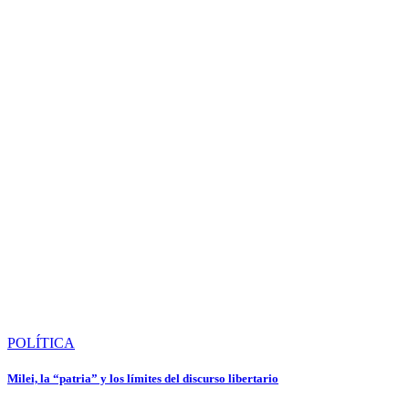
POLÍTICA
Milei, la “patria” y los límites del discurso libertario