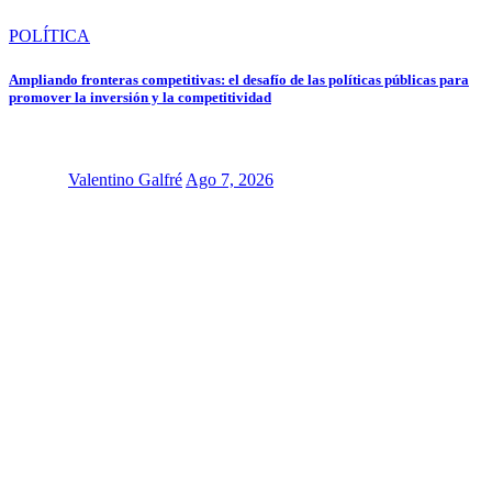
POLÍTICA
Ampliando fronteras competitivas: el desafío de las políticas públicas para
promover la inversión y la competitividad
Valentino Galfré
Ago 7, 2026