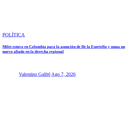
POLÍTICA
Milei estuvo en Colombia para la asunción de De la Espriella y suma un
nuevo aliado en la derecha regional
Valentino Galfré
Ago 7, 2026