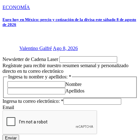
ECONOMÍA
Euro hoy en México: precio y cotización de la divisa este sábado 8 de agosto
de 2026
Valentino Galfré
Ago 8, 2026
Newsletter de Cadena Laser
Regístrate para recibir nuestro resumen semanal y personalizado
directo en tu correo electrónico
Ingresa tu nombre y apellidos:
*
Nombre
Apellidos
Ingresa
Ingresa tu correo electrónico:
*
Newsletter
Email
Cadena
Enviar