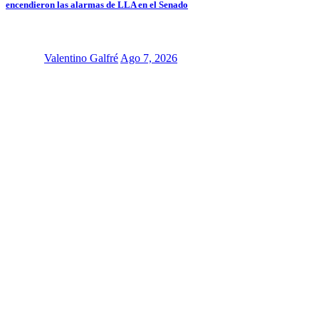
encendieron las alarmas de LLA en el Senado
Valentino Galfré
Ago 7, 2026