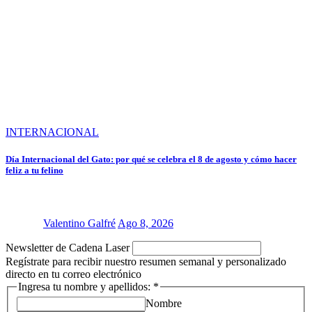
INTERNACIONAL
Día Internacional del Gato: por qué se celebra el 8 de agosto y cómo hacer
feliz a tu felino
Valentino Galfré
Ago 8, 2026
Newsletter de Cadena Laser
Regístrate para recibir nuestro resumen semanal y personalizado
directo en tu correo electrónico
Ingresa tu nombre y apellidos:
*
Nombre