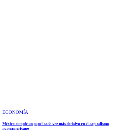
ECONOMÍA
México cumple un papel cada vez más decisivo en el capitalismo
norteamericano