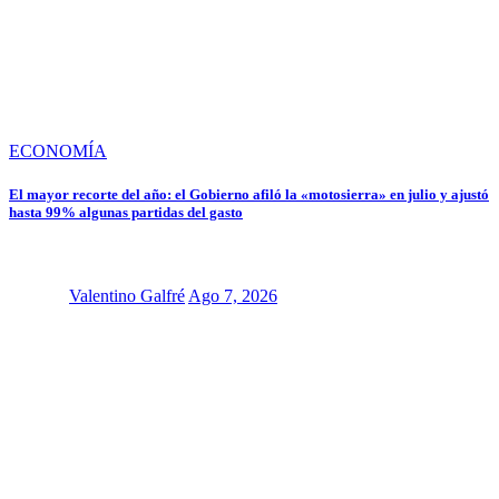
ECONOMÍA
El mayor recorte del año: el Gobierno afiló la «motosierra» en julio y ajustó
hasta 99% algunas partidas del gasto
Valentino Galfré
Ago 7, 2026