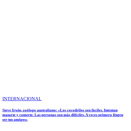
INTERNACIONAL
Steve Irwin, zoólogo australiano: «Los cocodrilos son fáciles. Intentan
matarte y comerte. Las personas son más difíciles. A veces primero fingen
ser tus amigos»