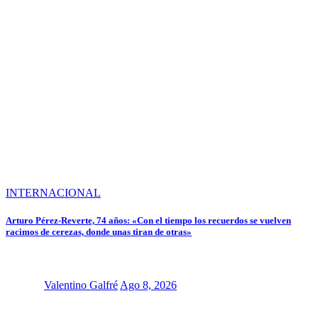
INTERNACIONAL
Arturo Pérez-Reverte, 74 años: «Con el tiempo los recuerdos se vuelven
racimos de cerezas, donde unas tiran de otras»
Valentino Galfré
Ago 8, 2026