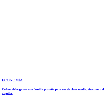
ECONOMÍA
Cuánto debe ganar una familia porteña para ser de clase media, sin contar el
alquiler