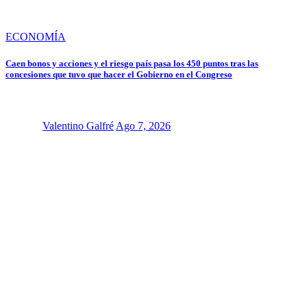
ECONOMÍA
Caen bonos y acciones y el riesgo país pasa los 450 puntos tras las
concesiones que tuvo que hacer el Gobierno en el Congreso
Valentino Galfré
Ago 7, 2026