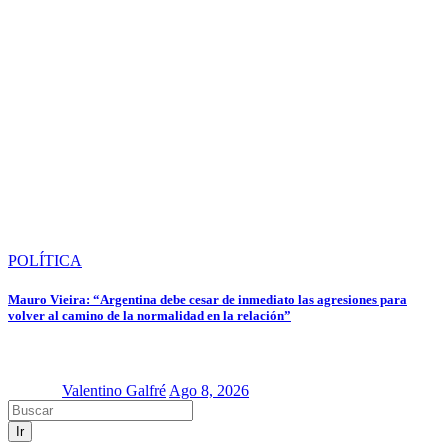
POLÍTICA
Mauro Vieira: “Argentina debe cesar de inmediato las agresiones para
volver al camino de la normalidad en la relación”
Valentino Galfré
Ago 8, 2026
Ir