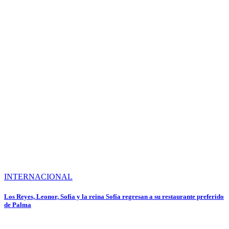
INTERNACIONAL
Los Reyes, Leonor, Sofía y la reina Sofía regresan a su restaurante preferido
de Palma