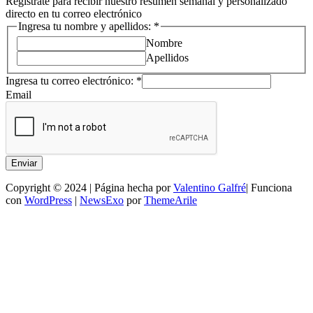
Regístrate para recibir nuestro resumen semanal y personalizado
directo en tu correo electrónico
Ingresa tu nombre y apellidos:
*
Nombre
Apellidos
de
Ingresa tu correo electrónico:
*
tu
Email
Cadena
Enviar
Copyright © 2024 | Página hecha por
Valentino Galfré
| Funciona
con
WordPress
|
NewsExo
por
ThemeArile