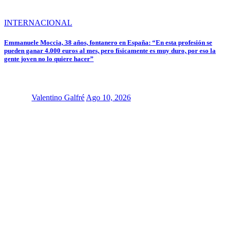
INTERNACIONAL
Emmanuele Moccia, 38 años, fontanero en España: “En esta profesión se
pueden ganar 4.000 euros al mes, pero físicamente es muy duro, por eso la
gente joven no lo quiere hacer”
Valentino Galfré
Ago 10, 2026