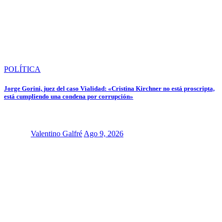
POLÍTICA
Jorge Gorini, juez del caso Vialidad: «Cristina Kirchner no está proscripta,
está cumpliendo una condena por corrupción»
Valentino Galfré
Ago 9, 2026