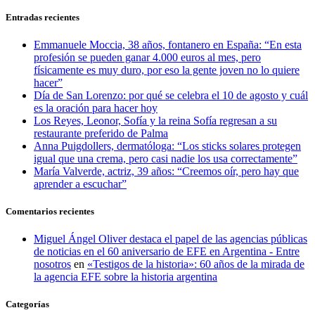
Entradas recientes
Emmanuele Moccia, 38 años, fontanero en España: “En esta
profesión se pueden ganar 4.000 euros al mes, pero
físicamente es muy duro, por eso la gente joven no lo quiere
hacer”
Día de San Lorenzo: por qué se celebra el 10 de agosto y cuál
es la oración para hacer hoy
Los Reyes, Leonor, Sofía y la reina Sofía regresan a su
restaurante preferido de Palma
Anna Puigdollers, dermatóloga: “Los sticks solares protegen
igual que una crema, pero casi nadie los usa correctamente”
María Valverde, actriz, 39 años: “Creemos oír, pero hay que
aprender a escuchar”
Comentarios recientes
Miguel Ángel Oliver destaca el papel de las agencias públicas
de noticias en el 60 aniversario de EFE en Argentina - Entre
nosotros
en
«Testigos de la historia»: 60 años de la mirada de
la agencia EFE sobre la historia argentina
Categorías