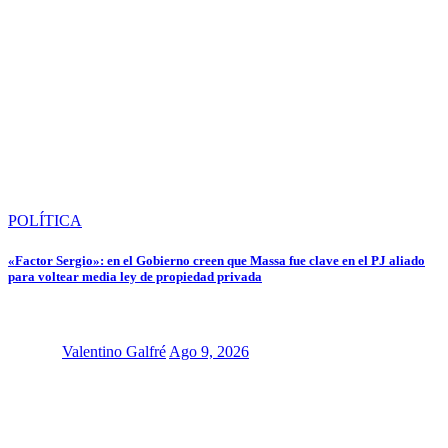
POLÍTICA
«Factor Sergio»: en el Gobierno creen que Massa fue clave en el PJ aliado
para voltear media ley de propiedad privada
Valentino Galfré
Ago 9, 2026