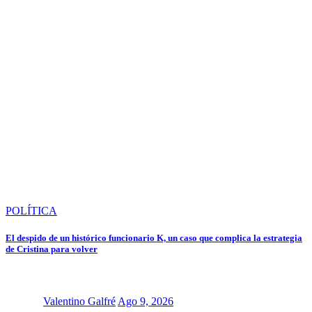
POLÍTICA
El despido de un histórico funcionario K, un caso que complica la estrategia
de Cristina para volver
Valentino Galfré
Ago 9, 2026