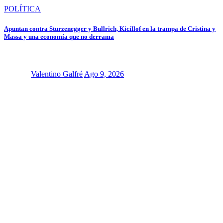
POLÍTICA
Apuntan contra Sturzenegger y Bullrich, Kicillof en la trampa de Cristina y
Massa y una economía que no derrama
Valentino Galfré
Ago 9, 2026