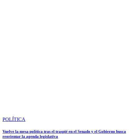
POLÍTICA
Vuelve la mesa política tras el traspié en el Senado y el Gobierno busca
reorientar la agenda legislativa