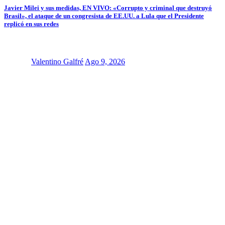
Javier Milei y sus medidas, EN VIVO: «Corrupto y criminal que destruyó
Brasil», el ataque de un congresista de EE.UU. a Lula que el Presidente
replicó en sus redes
Valentino Galfré
Ago 9, 2026