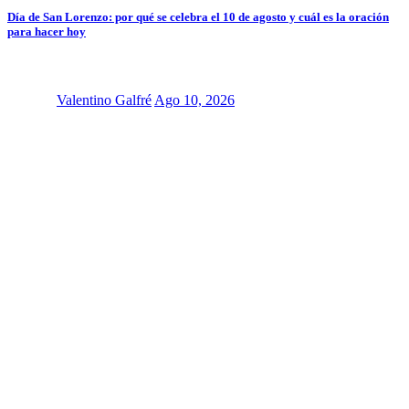
Día de San Lorenzo: por qué se celebra el 10 de agosto y cuál es la oración
para hacer hoy
Valentino Galfré
Ago 10, 2026