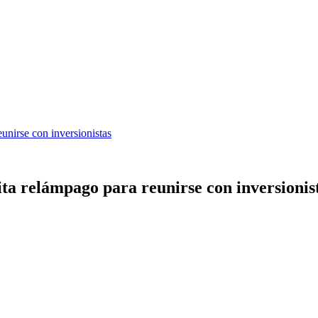
eunirse con inversionistas
sita relámpago para reunirse con inversionis