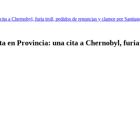
ita a Chernobyl, furia troll, pedidos de renuncias y clamor por Santia
 en Provincia: una cita a Chernobyl, furia 