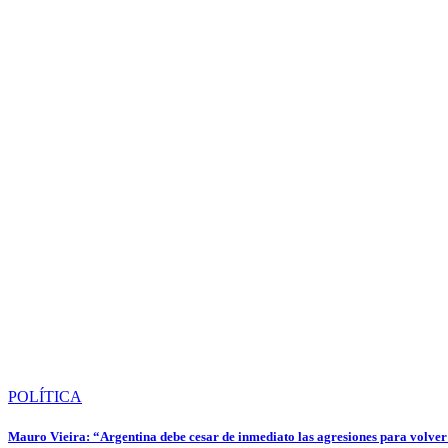
POLÍTICA
Mauro Vieira: “Argentina debe cesar de inmediato las agresiones para volver