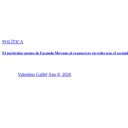
POLÍTICA
El particular posteo de Facundo Moyano al reaparecer en redes tras el escán
Valentino Galfré
Ago 8, 2026