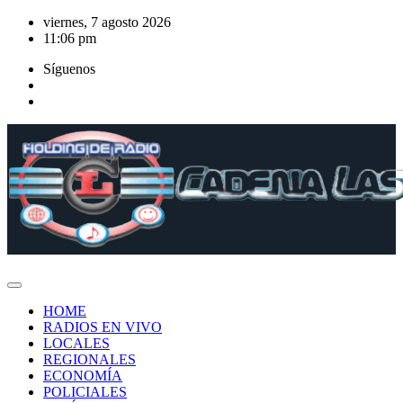
Saltar
viernes, 7 agosto 2026
al
11:06 pm
contenido
Síguenos
HOME
RADIOS EN VIVO
LOCALES
REGIONALES
ECONOMÍA
POLICIALES