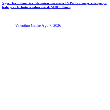
Siguen las millonarias indemnizaciones en la TV Pública: un gerente que ya
trabaja en la Justicia cobró más de $100 millones
Valentino Galfré
Ago 7, 2026