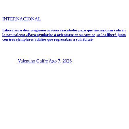
INTERNACIONAL
Liberaron a diez pingüinos jóvenes rescatados para que iniciaran su vida en
la naturaleza: «Para ayudarlos a orientarse en su camino, se los liberó junto
con tres ejemplares adultos que regresaban a su hábitat»
Valentino Galfré
Ago 7, 2026