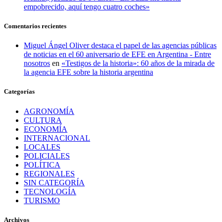
empobrecido, aquí tengo cuatro coches»
Comentarios recientes
Miguel Ángel Oliver destaca el papel de las agencias públicas
de noticias en el 60 aniversario de EFE en Argentina - Entre
nosotros
en
«Testigos de la historia»: 60 años de la mirada de
la agencia EFE sobre la historia argentina
Categorías
AGRONOMÍA
CULTURA
ECONOMÍA
INTERNACIONAL
LOCALES
POLICIALES
POLÍTICA
REGIONALES
SIN CATEGORÍA
TECNOLOGÍA
TURISMO
Archivos