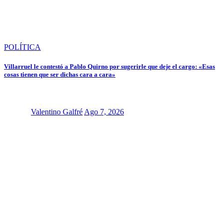
POLÍTICA
Villarruel le contestó a Pablo Quirno por sugerirle que deje el cargo: «Esas
cosas tienen que ser dichas cara a cara»
Valentino Galfré
Ago 7, 2026