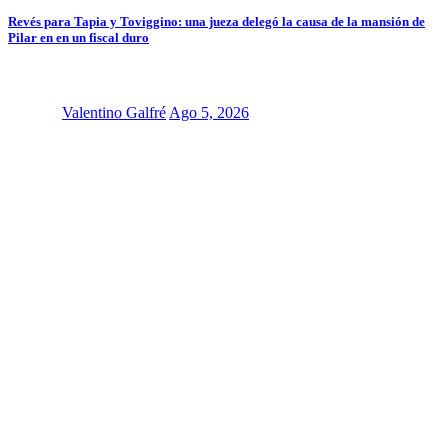
Revés para Tapia y Toviggino: una jueza delegó la causa de la mansión de
Pilar en en un fiscal duro
Valentino Galfré
Ago 5, 2026