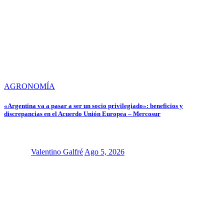
AGRONOMÍA
«Argentina va a pasar a ser un socio privilegiado»: beneficios y
discrepancias en el Acuerdo Unión Europea – Mercosur
Valentino Galfré
Ago 5, 2026