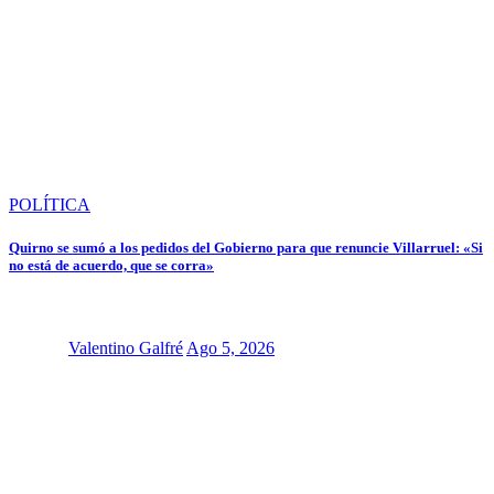
POLÍTICA
Quirno se sumó a los pedidos del Gobierno para que renuncie Villarruel: «Si
no está de acuerdo, que se corra»
Valentino Galfré
Ago 5, 2026