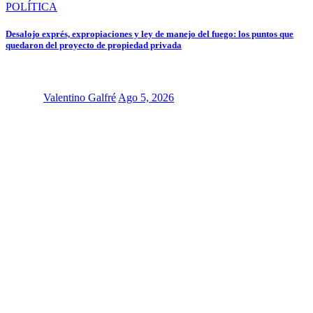
POLÍTICA
Desalojo exprés, expropiaciones y ley de manejo del fuego: los puntos que
quedaron del proyecto de propiedad privada
Valentino Galfré
Ago 5, 2026