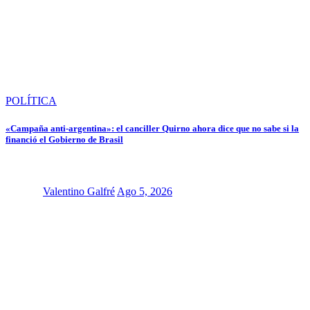
POLÍTICA
«Campaña anti-argentina»: el canciller Quirno ahora dice que no sabe si la
financió el Gobierno de Brasil
Valentino Galfré
Ago 5, 2026