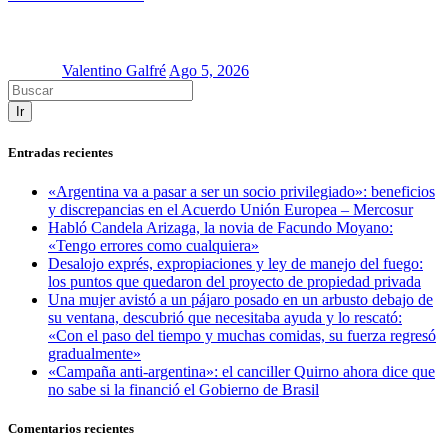
Valentino Galfré
Ago 5, 2026
Ir
Entradas recientes
«Argentina va a pasar a ser un socio privilegiado»: beneficios
y discrepancias en el Acuerdo Unión Europea – Mercosur
Habló Candela Arizaga, la novia de Facundo Moyano:
«Tengo errores como cualquiera»
Desalojo exprés, expropiaciones y ley de manejo del fuego:
los puntos que quedaron del proyecto de propiedad privada
Una mujer avistó a un pájaro posado en un arbusto debajo de
su ventana, descubrió que necesitaba ayuda y lo rescató:
«Con el paso del tiempo y muchas comidas, su fuerza regresó
gradualmente»
«Campaña anti-argentina»: el canciller Quirno ahora dice que
no sabe si la financió el Gobierno de Brasil
Comentarios recientes