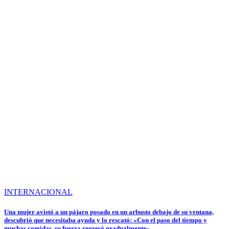
INTERNACIONAL
Una mujer avistó a un pájaro posado en un arbusto debajo de su ventana,
descubrió que necesitaba ayuda y lo rescató: «Con el paso del tiempo y
muchas comidas, su fuerza regresó gradualmente»