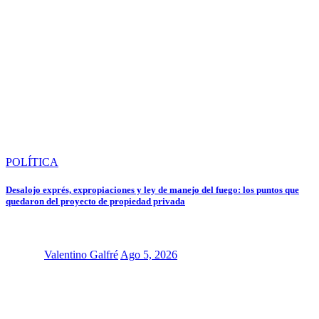
POLÍTICA
Desalojo exprés, expropiaciones y ley de manejo del fuego: los puntos que
quedaron del proyecto de propiedad privada
Valentino Galfré
Ago 5, 2026