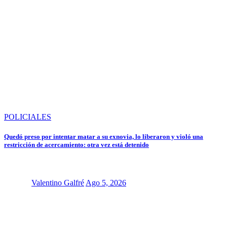
POLICIALES
Quedó preso por intentar matar a su exnovia, lo liberaron y violó una
restricción de acercamiento: otra vez está detenido
Valentino Galfré
Ago 5, 2026