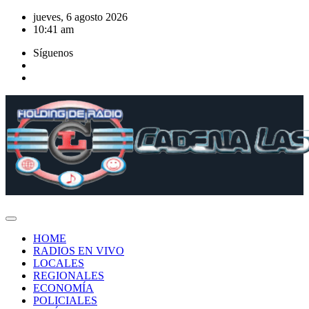
Saltar
jueves, 6 agosto 2026
al
10:41 am
contenido
Síguenos
HOME
RADIOS EN VIVO
LOCALES
REGIONALES
ECONOMÍA
POLICIALES