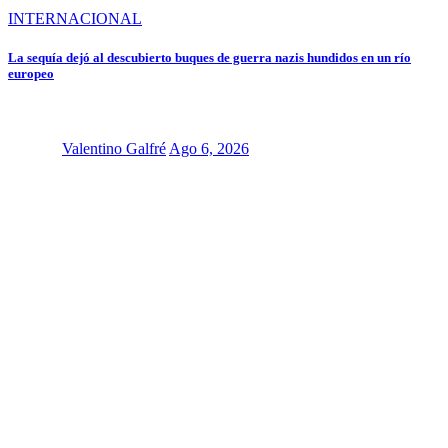
INTERNACIONAL
La sequía dejó al descubierto buques de guerra nazis hundidos en un río
europeo
Valentino Galfré
Ago 6, 2026