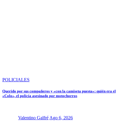
POLICIALES
Querido por sus compañeros y «con la camiseta puesta»: quién era el
«Colo», el policía asesinado por motochorros
Valentino Galfré
Ago 6, 2026