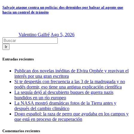
Salvaje ataque contra un policía: dos detenidos por balear al agente que
hacía un control de tránsito
Valentino Galfré
Ago 5, 2026
Ir
Entradas recientes
Publican dos novelas inéditas de Elvira Orphée y reavivan el
interés por una gran escritora
Si te despertás con frecuencia a las 3 de la madrugada y no
podés dormir, eso tiene una antigua explicación científica
La sequía dejó al descubierto buques de guerra nazis
hundidos en un río europeo
La NASA mostró dramáticas fotos de la Tierra antes y
después del cambio climático
Dogo español: la raza de perro que ayudaba en los campos y
que está en proceso de recuperación
Comentarios recientes