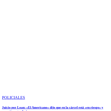
POLICIALES
Juicio por Loan: «El Americano» dijo que en la cárcel está «en riesgo» y