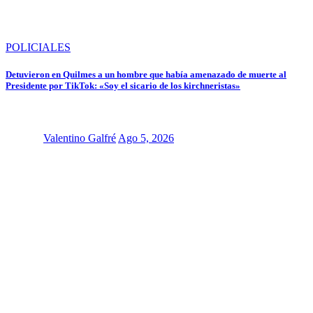
POLICIALES
Detuvieron en Quilmes a un hombre que había amenazado de muerte al
Presidente por TikTok: «Soy el sicario de los kirchneristas»
Valentino Galfré
Ago 5, 2026