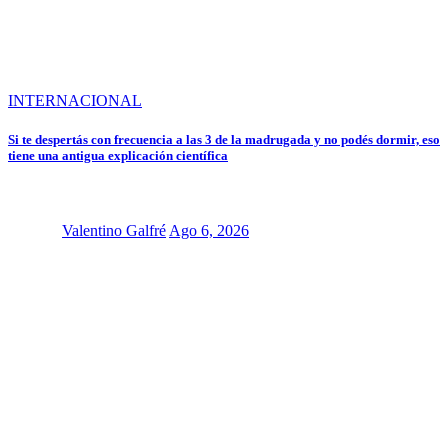
INTERNACIONAL
Si te despertás con frecuencia a las 3 de la madrugada y no podés dormir, eso
tiene una antigua explicación científica
Valentino Galfré
Ago 6, 2026