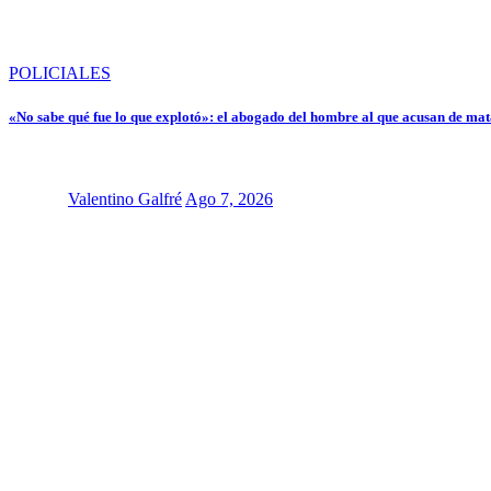
POLICIALES
«No sabe qué fue lo que explotó»: el abogado del hombre al que acusan de mat
Valentino Galfré
Ago 7, 2026