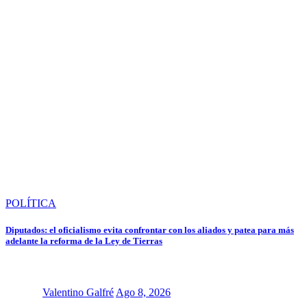
POLÍTICA
Diputados: el oficialismo evita confrontar con los aliados y patea para más
adelante la reforma de la Ley de Tierras
Valentino Galfré
Ago 8, 2026