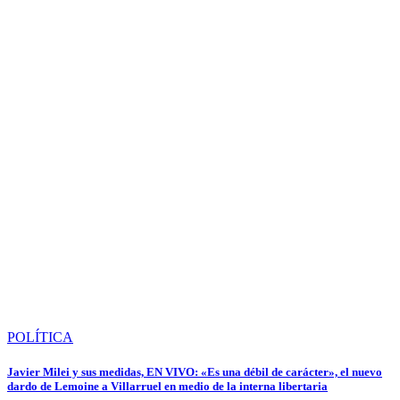
POLÍTICA
Javier Milei y sus medidas, EN VIVO: «Es una débil de carácter», el nuevo
dardo de Lemoine a Villarruel en medio de la interna libertaria