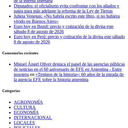
de la interna libertaria
Diputados: el oficialismo evita confrontar con los aliados y
patea para más adelante la reforma de la Ley de Tierras
Julieta Venegas: «No habría escrito este libro, si no hubiera
vivido en Buenos Aires»
Euro hoy en Brasil: precio y cotización de la divisa este
sábado 8 de agosto de 2026
Euro hoy en Perú: precio y cotización de la divisa este sábado
8 de agosto de 2026
Comentarios recientes
Miguel Ángel Oliver destaca el papel de las agencias públicas
de noticias en el 60 aniversario de EFE en Argentina - Entre
nosotros
en
«Testigos de la historia»: 60 años de la mirada de
la agencia EFE sobre la historia argentina
Categorías
AGRONOMÍA
CULTURA
ECONOMÍA
INTERNACIONAL
LOCALES
POLICIALES