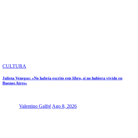
CULTURA
Julieta Venegas: «No habría escrito este libro, si no hubiera vivido en
Buenos Aires»
Valentino Galfré
Ago 8, 2026